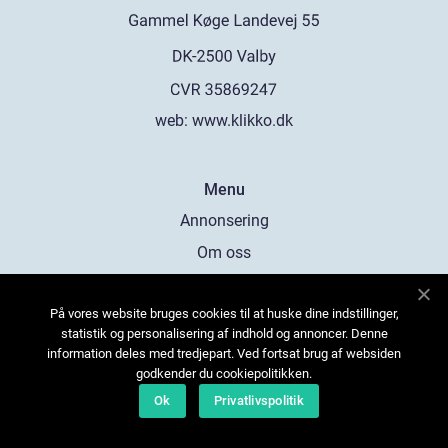
web:
www.klikko.dk
Menu
Annonsering
Om oss
Cookies
På vores website bruges cookies til at huske dine indstillinger,
Kontakta oss
statistik og personalisering af indhold og annoncer. Denne
Sitemap
information deles med tredjepart. Ved fortsat brug af websiden
godkender du cookiepolitikken.
Ok
Privatlivspolitik