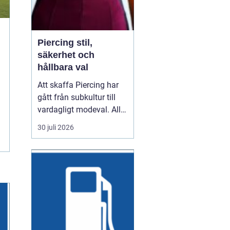
Piercing stil,
säkerhet och
hållbara val
Att skaffa Piercing har
gått från subkultur till
vardagligt modeval. Allt
fler använder piercade
30 juli 2026
smycken för att uttrycka
personlighet, stil och
identitet. Samtidigt växer
kraven på hygien,
trygghet och kvalitet. En
genomtänkt piercing
handlar därför...