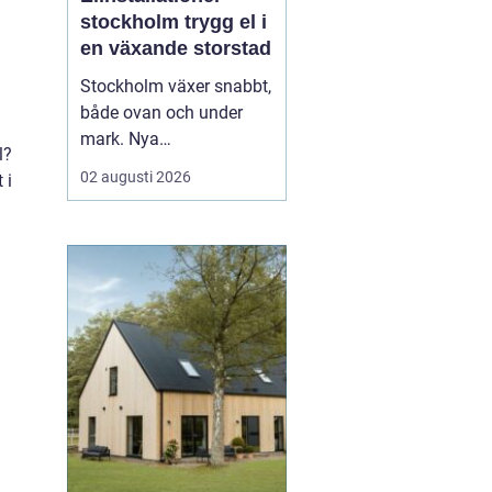
stockholm trygg el i
en växande storstad
Stockholm växer snabbt,
både ovan och under
mark. Nya
l?
bostadsområden tar
02 augusti 2026
 i
form, äldre fastigheter
rustas upp och kraven
på hållbara lösningar blir
allt högre. Mitt i den
utvecklingen spelar
elinstallationer en
avgörande roll. En
genomtänkt elinstallat...