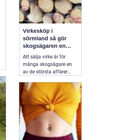
Virkesköp i
sörmland så gör
skogsägaren en
trygg och lönsam
Att sälja virke är för
affär
många skogsägare en
av de största affärer
som görs på fastigheten.
Samtidigt är marknaden
rörlig, reglerna många
och alternativen fler än
någonsin. Den som vill
lyckas
01 augusti 2026