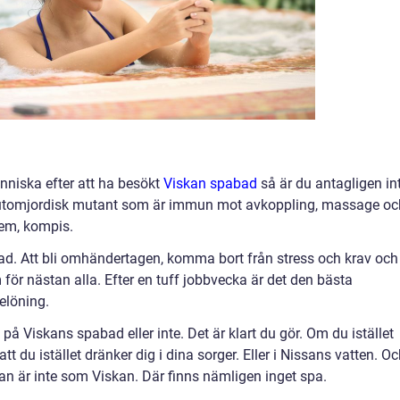
niska efter att ha besökt
Viskan spabad
så är du antagligen in
 utomjordisk mutant som är immun mot avkoppling, massage oc
lem, kompis.
ad. Att bli omhändertagen, komma bort från stress och krav och
 för nästan alla. Efter en tuff jobbvecka är det den bästa
belöning.
 på Viskans spabad eller inte. Det är klart du gör. Om du istället
 att du istället dränker dig i dina sorger. Eller i Nissans vatten. O
san är inte som Viskan. Där finns nämligen inget spa.