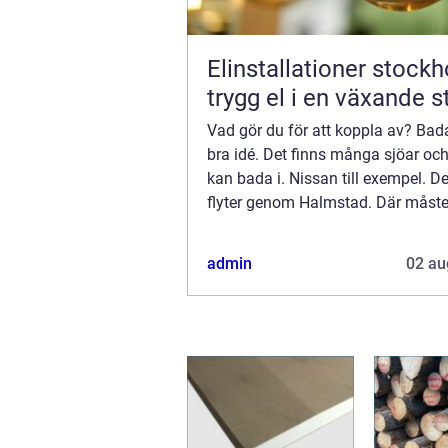
Elinstallationer stock
trygg el i en växande s
Vad gör du för att koppla av? Bad
bra idé. Det finns många sjöar oc
kan bada i. Nissan till exempel. 
flyter genom Halmstad. Där måste
gå att bada om somrarna. Nä, nu 
allt. Vem skulle välja att bada i Nis
admin
02 au