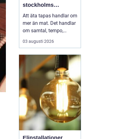
stockholms
vardagsrum
Att äta tapas handlar om
mer än mat. Det handlar
om samtal, tempo,
ljudnivå och känslan av
03 augusti 2026
att tiden kan få stanna
en stund. I Vasastan har
tapas blivit ett naturligt
inslag i kvarterslivet, där
barer och restauranger
blandas med små
butiker och bost...
Elinstallationer