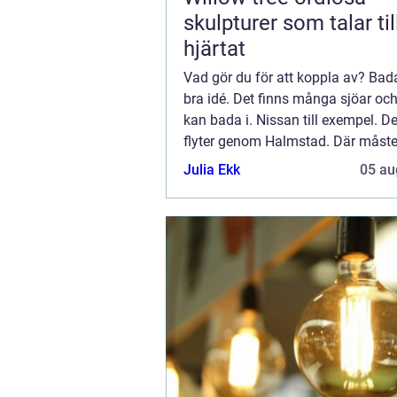
skulpturer som talar til
hjärtat
Vad gör du för att koppla av? Bad
bra idé. Det finns många sjöar oc
kan bada i. Nissan till exempel. 
flyter genom Halmstad. Där måste
gå att bada om somrarna. Nä, nu 
Julia Ekk
05 au
allt. Vem skulle välja att bada i Nis