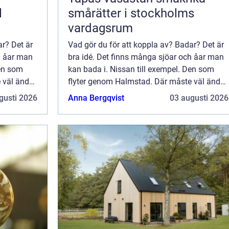
l
smårätter i stockholms
vardagsrum
ar? Det är
Vad gör du för att koppla av? Badar? Det är
h åar man
bra idé. Det finns många sjöar och åar man
Den som
kan bada i. Nissan till exempel. Den som
 väl ändå
flyter genom Halmstad. Där måste väl ändå
skojas det
gå att bada om somrarna. Nä, nu skojas det
gusti 2026
Anna Bergqvist
03 augusti 2026
...
allt. Vem skulle välja att bada i Nis...