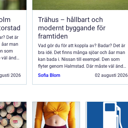
holm
Trähus – hållbart och
torstad
modernt byggande för
framtiden
ar? Det är
h åar man
Vad gör du för att koppla av? Badar? Det är
Den som
bra idé. Det finns många sjöar och åar man
 väl ändå
kan bada i. Nissan till exempel. Den som
skojas det
flyter genom Halmstad. Där måste väl ändå
...
gå att bada om somrarna. Nä, nu skojas det
gusti 2026
Sofia Blom
02 augusti 2026
allt. Vem skulle välja att bada i Nis...