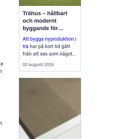
Trähus – hållbart
och modernt
byggande för
framtiden
Att bygga nyproduktion i
trä
har på kort tid gått
från att ses som något
traditionellt till att bli ett
te
02 augusti 2026
av de mest moderna
h
s&aum...
ch