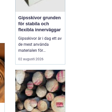
Gipsskivor grunden
för stabila och
flexibla innerväggar
Gipsskivor är i dag ett av
de mest använda
materialen för
innerväggar och tak i
02 augusti 2026
både bostäder och
offentliga byggnader. De
skapar släta ytor, är
enkla att anpassa och
går att kombinera med
krav på ljud, brand och
fukt. I modern
byggproduktion ses de ...