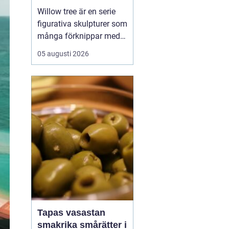
Willow tree är en serie
figurativa skulpturer som
många förknippar med
stillhet, tröst och kärlek.
05 augusti 2026
Den som ser en figur
första gången lägger
ofta märke till
enkelheten. Inga
ansikten, inga starka
färger, bara mjuka linjer
och en kropp som lutar
sig f...
Tapas vasastan
smakrika smårätter i