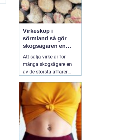
Virkesköp i
sörmland så gör
skogsägaren en
trygg och lönsam
Att sälja virke är för
affär
många skogsägare en
av de största affärer
som görs på fastigheten.
Samtidigt är marknaden
rörlig, reglerna många
och alternativen fler än
någonsin. Den som vill
lyckas
01 augusti 2026