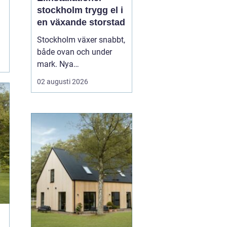
stockholm trygg el i
en växande storstad
Stockholm växer snabbt,
både ovan och under
mark. Nya
bostadsområden tar
02 augusti 2026
form, äldre fastigheter
rustas upp och kraven
på hållbara lösningar blir
allt högre. Mitt i den
utvecklingen spelar
elinstallationer en
avgörande roll. En
genomtänkt elinstallat...