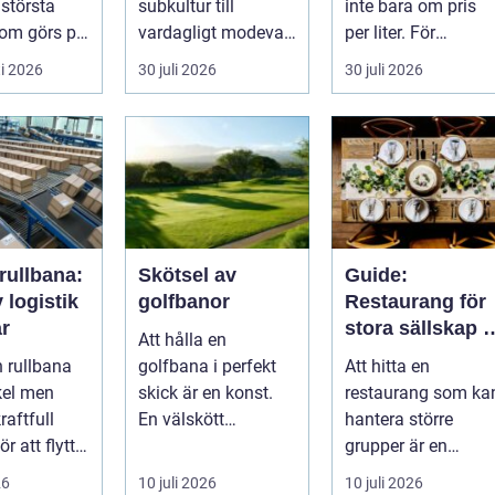
 största
subkultur till
inte bara om pris
som görs på
vardagligt modeval.
per liter. För
ten.
Allt fler använder
lantbruket är diesel
i 2026
30 juli 2026
30 juli 2026
 ...
piercade smy...
en förut...
rullbana:
Skötsel av
Guide:
v logistik
golfbanor
Restaurang för
ar
stora sällskap i
Att hålla en
Stockholm
n rullbana
golfbana i perfekt
Att hitta en
kel men
skick är en konst.
restaurang som ka
raftfull
En välskött
hantera större
ör att flytta
golfbana erbjuder
grupper är en
i...
inte bara en
utmaning, särskilt
26
10 juli 2026
10 juli 2026