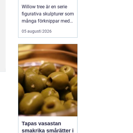
Willow tree är en serie
figurativa skulpturer som
många förknippar med
stillhet, tröst och kärlek.
05 augusti 2026
Den som ser en figur
första gången lägger
ofta märke till
enkelheten. Inga
ansikten, inga starka
färger, bara mjuka linjer
och en kropp som lutar
sig f...
Tapas vasastan
smakrika smårätter i