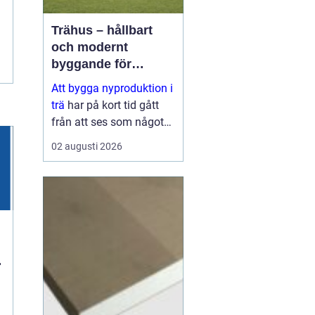
Trähus – hållbart
och modernt
byggande för
framtiden
Att bygga nyproduktion i
trä
har på kort tid gått
från att ses som något
traditionellt till att bli ett
02 augusti 2026
av de mest moderna
s&aum...
n