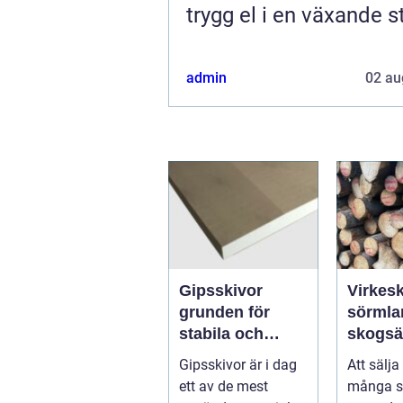
trygg el i en växande s
admin
02 au
Gipsskivor
Virkesk
grunden för
sörmland s
stabila och
skogsä
flexibla
trygg 
Gipsskivor är i dag
Att sälja
innerväggar
lönsam
ett av de mest
många s