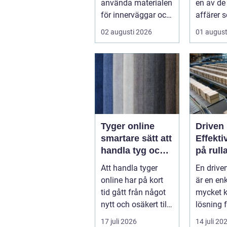
använda materialen
en av de
för innerväggar och
affärer 
tak i både bostäder
fastighe
02 augusti 2026
01 august
och of...
Samtidigt
Tyger online
Driven 
smartare sätt att
Effekti
handla tyg och
på rull
hemtextil
Att handla tyger
En drive
online har på kort
är en en
tid gått från något
mycket k
nytt och osäkert till
lösning f
en självklar del av
gods p&ar
17 juli 2026
14 juli 20