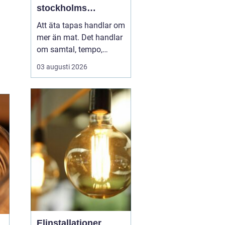
stockholms
vardagsrum
Att äta tapas handlar om
mer än mat. Det handlar
om samtal, tempo,
ljudnivå och känslan av
03 augusti 2026
att tiden kan få stanna
en stund. I Vasastan har
tapas blivit ett naturligt
inslag i kvarterslivet, där
barer och restauranger
blandas med små
butiker och bost...
Elinstallationer