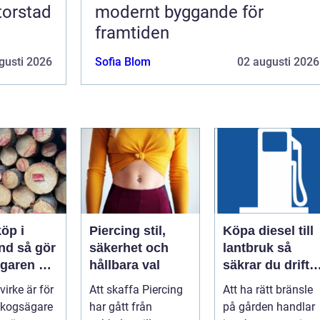
torstad
modernt byggande för
framtiden
gusti 2026
Sofia Blom
02 augusti 2026
öp i
Piercing stil,
Köpa diesel till
å gör
säkerhet och
lantbruk så
garen en
hållbara val
säkrar du drifte
och
året runt
 virke är för
Att skaffa Piercing
Att ha rätt bränsle
 affär
kogsägare
har gått från
på gården handlar