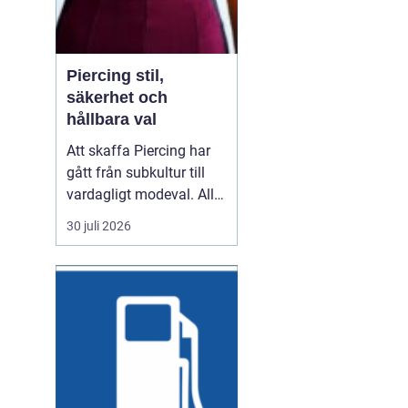
Piercing stil,
säkerhet och
hållbara val
Att skaffa Piercing har
gått från subkultur till
vardagligt modeval. Allt
fler använder piercade
30 juli 2026
smycken för att uttrycka
personlighet, stil och
identitet. Samtidigt växer
kraven på hygien,
trygghet och kvalitet. En
genomtänkt piercing
handlar därför...