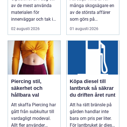
affär
av de mest använda
många skogsägare en
materialen för
av de största affärer
innerväggar och tak i
som görs på
både bostäder och of...
fastigheten. Samtidigt
02 augusti 2026
01 augusti 2026
...
Piercing stil,
Köpa diesel till
säkerhet och
lantbruk så säkrar
hållbara val
du driften året runt
Att skaffa Piercing har
Att ha rätt bränsle på
gått från subkultur till
gården handlar inte
vardagligt modeval.
bara om pris per liter.
Allt fler använder
För lantbruket är diesel