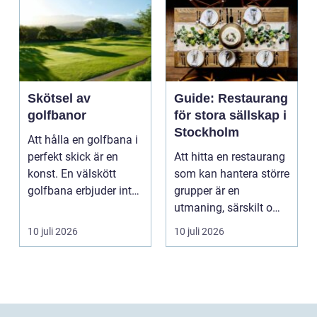
Skötsel av
Guide: Restaurang
golfbanor
för stora sällskap i
Stockholm
Att hålla en golfbana i
perfekt skick är en
Att hitta en restaurang
konst. En välskött
som kan hantera större
golfbana erbjuder inte
grupper är en
bara en enastå...
utmaning, särskilt om
ma...
10 juli 2026
10 juli 2026