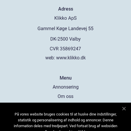
Adress
web:
www.klikko.dk
Menu
Annonsering
Om oss
Cookies
På vores website bruges cookies til at huske dine indstillinger,
Kontakta oss
statistik og personalisering af indhold og annoncer. Denne
Sitemap
information deles med tredjepart. Ved fortsat brug af websiden