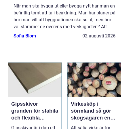
När man ska bygga ut eller bygga nytt har man en
befintlig tomt att ta i beaktning. Man har planer på
hur man vill att byggnationen ska se ut, men hur
väl stämmer de överens med verkligheten? Att
bara börja bygga brukar...
Sofia Blom
02 augusti 2026
Gipsskivor
Virkesköp i
grunden för stabila
sörmland så gör
och flexibla
skogsägaren en
innerväggar
trygg och lönsam
Gipsskivor är i dag ett
Att sälja virke är för