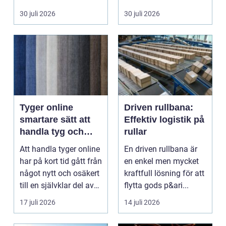
piercade smy...
en förut...
30 juli 2026
30 juli 2026
Tyger online
Driven rullbana:
smartare sätt att
Effektiv logistik på
handla tyg och
rullar
hemtextil
Att handla tyger online
En driven rullbana är
har på kort tid gått från
en enkel men mycket
något nytt och osäkert
kraftfull lösning för att
till en självklar del av
flytta gods p&ari...
må...
17 juli 2026
14 juli 2026