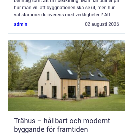
befintlig tomt att ta i beaktning. Man har planer på
hur man vill att byggnationen ska se ut, men hur
väl stämmer de överens med verkligheten? Att
bara börja bygga brukar...
admin
02 augusti 2026
Trähus – hållbart och modernt
byggande för framtiden