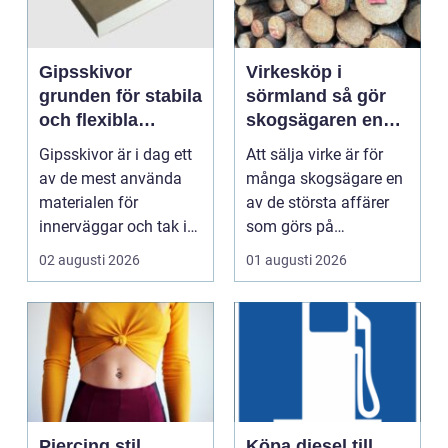
Gipsskivor
Virkesköp i
grunden för stabila
sörmland så gör
och flexibla
skogsägaren en
innerväggar
trygg och lönsam
Gipsskivor är i dag ett
Att sälja virke är för
affär
av de mest använda
många skogsägare en
materialen för
av de största affärer
innerväggar och tak i
som görs på
både bostäder och of...
fastigheten. Samtidigt
02 augusti 2026
01 augusti 2026
...
Piercing stil,
Köpa diesel till