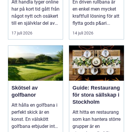
Att handla tyger online
En driven rullbana är
har på kort tid gått från
en enkel men mycket
något nytt och osäkert
kraftfull lösning för att
till en självklar del av
flytta gods p&ari...
må...
17 juli 2026
14 juli 2026
Skötsel av
Guide: Restaurang
golfbanor
för stora sällskap i
Stockholm
Att hålla en golfbana i
perfekt skick är en
Att hitta en restaurang
konst. En välskött
som kan hantera större
golfbana erbjuder inte
grupper är en