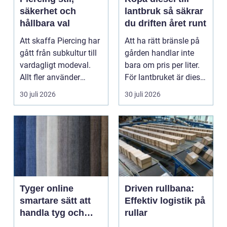
säkerhet och
lantbruk så säkrar
hållbara val
du driften året runt
Att skaffa Piercing har
Att ha rätt bränsle på
gått från subkultur till
gården handlar inte
vardagligt modeval.
bara om pris per liter.
Allt fler använder
För lantbruket är diesel
piercade smy...
en förut...
30 juli 2026
30 juli 2026
Tyger online
Driven rullbana:
smartare sätt att
Effektiv logistik på
handla tyg och
rullar
hemtextil