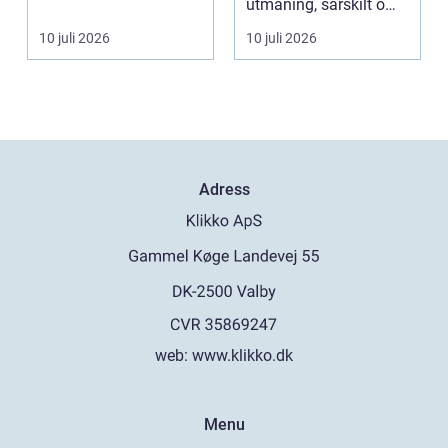
bara en enastå...
utmaning, särskilt om
ma...
10 juli 2026
10 juli 2026
Adress
web:
www.klikko.dk
Menu