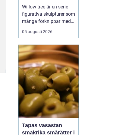
Willow tree är en serie
figurativa skulpturer som
många förknippar med
stillhet, tröst och kärlek.
05 augusti 2026
Den som ser en figur
första gången lägger
ofta märke till
enkelheten. Inga
ansikten, inga starka
färger, bara mjuka linjer
och en kropp som lutar
sig f...
Tapas vasastan
smakrika smårätter i