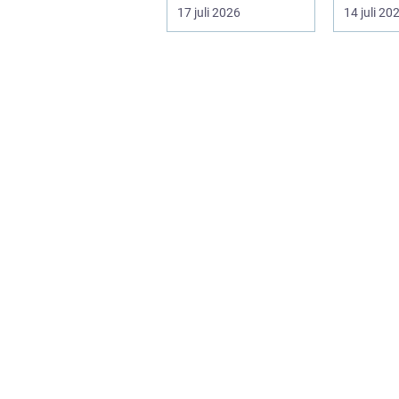
en självklar del av
gods p&ar
17 juli 2026
14 juli 20
må...