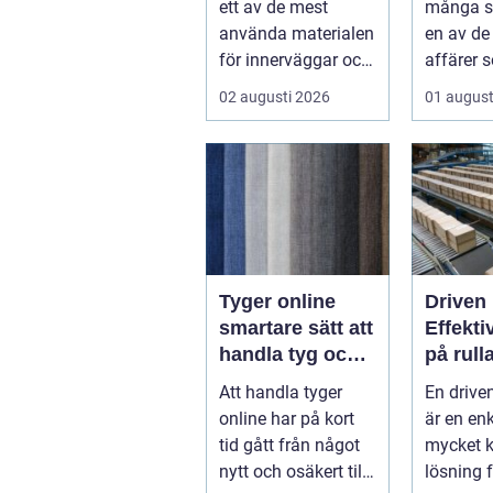
ett av de mest
många s
använda materialen
en av de
för innerväggar och
affärer 
tak i både bostäder
fastighe
02 augusti 2026
01 august
och of...
Samtidigt
Tyger online
Driven 
smartare sätt att
Effekti
handla tyg och
på rull
hemtextil
Att handla tyger
En drive
online har på kort
är en en
tid gått från något
mycket k
nytt och osäkert till
lösning f