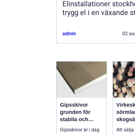
Elinstallationer stock
trygg el i en växande s
admin
02 au
Gipsskivor
Virkesk
grunden för
sörmland s
stabila och
skogsä
flexibla
trygg 
Gipsskivor är i dag
Att sälja
innerväggar
lönsam