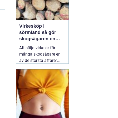
Virkesköp i
sörmland så gör
skogsägaren en
trygg och lönsam
Att sälja virke är för
affär
många skogsägare en
av de största affärer
som görs på fastigheten.
Samtidigt är marknaden
rörlig, reglerna många
och alternativen fler än
någonsin. Den som vill
lyckas
01 augusti 2026