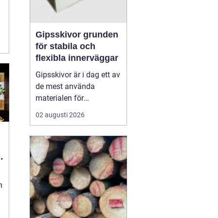
Gipsskivor grunden
för stabila och
flexibla innerväggar
Gipsskivor är i dag ett av
de mest använda
materialen för
innerväggar och tak i
02 augusti 2026
både bostäder och
offentliga byggnader. De
skapar släta ytor, är
enkla att anpassa och
går att kombinera med
krav på ljud, brand och
n
fukt. I modern
byggproduktion ses de ...