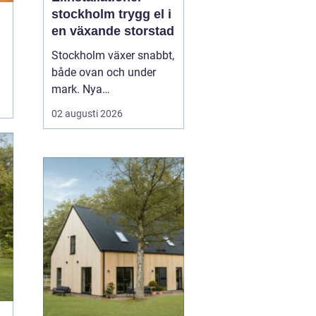
stockholm trygg el i
en växande storstad
Stockholm växer snabbt,
både ovan och under
mark. Nya
bostadsområden tar
02 augusti 2026
form, äldre fastigheter
rustas upp och kraven
på hållbara lösningar blir
allt högre. Mitt i den
utvecklingen spelar
elinstallationer en
avgörande roll. En
genomtänkt elinstallat...