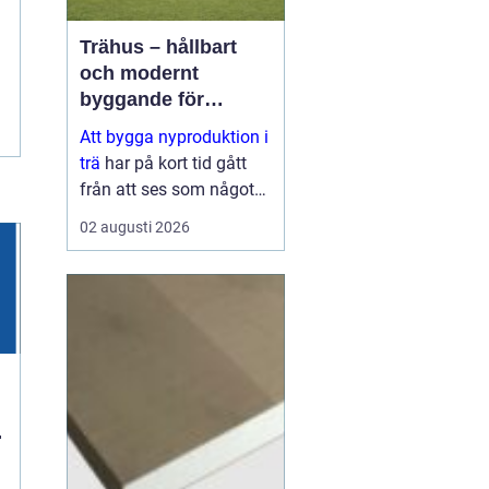
Trähus – hållbart
och modernt
byggande för
framtiden
Att bygga nyproduktion i
trä
har på kort tid gått
från att ses som något
traditionellt till att bli ett
02 augusti 2026
av de mest moderna
s&aum...
n