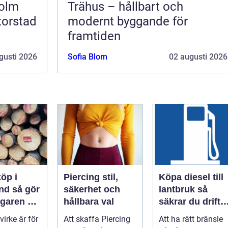
holm
Trähus – hållbart och
torstad
modernt byggande för
framtiden
gusti 2026
Sofia Blom
02 augusti 2026
öp i
Piercing stil,
Köpa diesel till
å gör
säkerhet och
lantbruk så
garen en
hållbara val
säkrar du drifte
och
året runt
 virke är för
Att skaffa Piercing
Att ha rätt bränsle
 affär