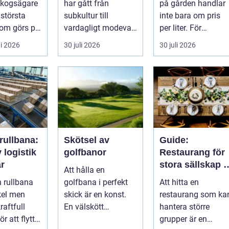
kogsägare
har gått från
på gården handlar
 största
subkultur till
inte bara om pris
som görs på
vardagligt modeval.
per liter. För
ten.
Allt fler använder
lantbruket är diesel
i 2026
30 juli 2026
30 juli 2026
 ...
piercade smy...
en förut...
rullbana:
Skötsel av
Guide:
v logistik
golfbanor
Restaurang för
ar
stora sällskap i
Att hålla en
Stockholm
n rullbana
golfbana i perfekt
Att hitta en
kel men
skick är en konst.
restaurang som ka
raftfull
En välskött
hantera större
ör att flytta
golfbana erbjuder
grupper är en