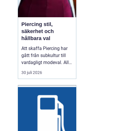
Piercing stil,
säkerhet och
hållbara val
Att skaffa Piercing har
gått från subkultur till
vardagligt modeval. Allt
fler använder piercade
30 juli 2026
smycken för att uttrycka
personlighet, stil och
identitet. Samtidigt växer
kraven på hygien,
trygghet och kvalitet. En
genomtänkt piercing
handlar därför...