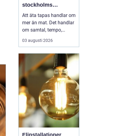
stockholms
vardagsrum
Att äta tapas handlar om
mer än mat. Det handlar
om samtal, tempo,
ljudnivå och känslan av
03 augusti 2026
att tiden kan få stanna
en stund. I Vasastan har
tapas blivit ett naturligt
inslag i kvarterslivet, där
barer och restauranger
blandas med små
butiker och bost...
Elinstallationer