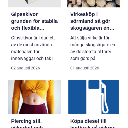
Gipsskivor
Virkesköp i
grunden för stabila
sörmland så gör
och flexibla
skogsägaren en
innerväggar
trygg och lönsam
Gipsskivor är i dag ett
Att sälja virke är för
affär
av de mest använda
många skogsägare en
materialen för
av de största affärer
innerväggar och tak i
som görs på
både bostäder och of...
fastigheten. Samtidigt
02 augusti 2026
01 augusti 2026
...
Piercing stil,
Köpa diesel till