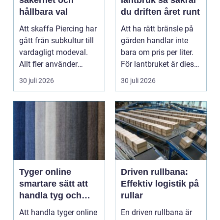
säkerhet och
lantbruk så säkrar
hållbara val
du driften året runt
Att skaffa Piercing har
Att ha rätt bränsle på
gått från subkultur till
gården handlar inte
vardagligt modeval.
bara om pris per liter.
Allt fler använder
För lantbruket är diesel
piercade smy...
en förut...
30 juli 2026
30 juli 2026
Tyger online
Driven rullbana:
smartare sätt att
Effektiv logistik på
handla tyg och
rullar
hemtextil
Att handla tyger online
En driven rullbana är