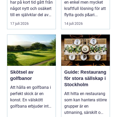
har på kort tid gått från
en enkel men mycket
något nytt och osäkert
kraftfull lösning för att
till en självklar del av
flytta gods p&ari...
må...
17 juli 2026
14 juli 2026
Skötsel av
Guide: Restaurang
golfbanor
för stora sällskap i
Stockholm
Att hålla en golfbana i
perfekt skick är en
Att hitta en restaurang
konst. En välskött
som kan hantera större
golfbana erbjuder inte
grupper är en
bara en enastå...
utmaning, särskilt om