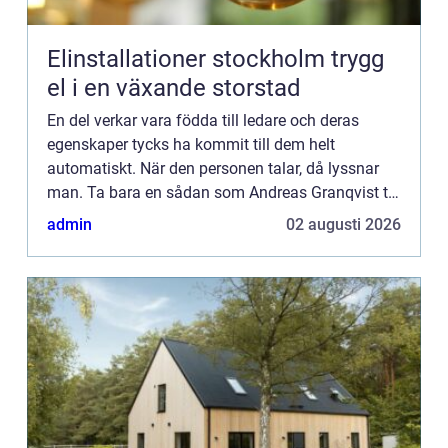
Elinstallationer stockholm trygg
el i en växande storstad
En del verkar vara födda till ledare och deras
egenskaper tycks ha kommit till dem helt
automatiskt. När den personen talar, då lyssnar
man. Ta bara en sådan som Andreas Granqvist till
exempel. Fotbollslandslagets lagkapten. Redan
admin
02 augusti 2026
som 21-åring var ha...