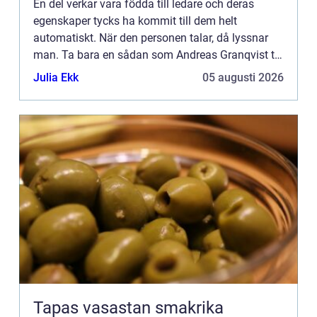
En del verkar vara födda till ledare och deras
egenskaper tycks ha kommit till dem helt
automatiskt. När den personen talar, då lyssnar
man. Ta bara en sådan som Andreas Granqvist till
exempel. Fotbollslandslagets lagkapten. Redan
Julia Ekk
05 augusti 2026
som 21-åring var ha...
Tapas vasastan smakrika