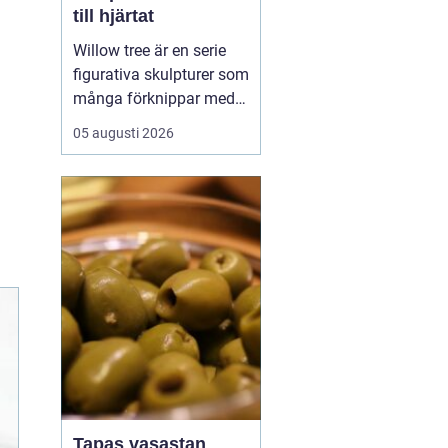
till hjärtat
Willow tree är en serie
figurativa skulpturer som
många förknippar med
stillhet, tröst och kärlek.
05 augusti 2026
Den som ser en figur
första gången lägger
ofta märke till
enkelheten. Inga
ansikten, inga starka
färger, bara mjuka linjer
och en kropp som lutar
sig f...
Tapas vasastan