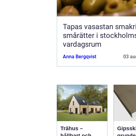
Tapas vasastan smakrika
smårätter i stockholm
vardagsrum
Anna Bergqvist
03 au
Trähus –
Gipssk
hållbart och
grunde