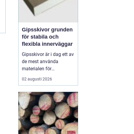
Gipsskivor grunden
för stabila och
flexibla innerväggar
Gipsskivor är i dag ett av
de mest använda
materialen för
innerväggar och tak i
02 augusti 2026
både bostäder och
offentliga byggnader. De
skapar släta ytor, är
enkla att anpassa och
går att kombinera med
krav på ljud, brand och
fukt. I modern
byggproduktion ses de ...