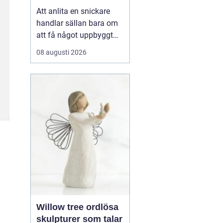
hantverkare för ditt
Att anlita en snickare
projekt
handlar sällan bara om
att få något uppbyggt
eller lagat. För många
08 augusti 2026
handlar det om att våga
ta tag i hemmet,
förverkliga idéer och
skapa miljöer som
fungerar i vardagen, å...
Willow tree ordlösa
skulpturer som talar