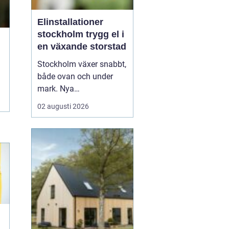
Elinstallationer
stockholm trygg el i
en växande storstad
Stockholm växer snabbt,
både ovan och under
mark. Nya
bostadsområden tar
02 augusti 2026
form, äldre fastigheter
rustas upp och kraven
på hållbara lösningar blir
allt högre. Mitt i den
utvecklingen spelar
elinstallationer en
avgörande roll. En
genomtänkt elinstallat...