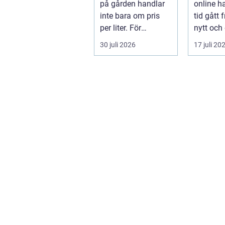
på gården handlar
online ha
inte bara om pris
tid gått 
per liter. För
nytt och 
lantbruket är diesel
en självk
30 juli 2026
17 juli 20
en förut...
må...