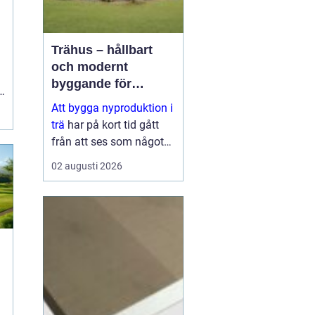
Trähus – hållbart
och modernt
byggande för
.
framtiden
Att bygga nyproduktion i
trä
har på kort tid gått
från att ses som något
traditionellt till att bli ett
02 augusti 2026
av de mest moderna
s&aum...