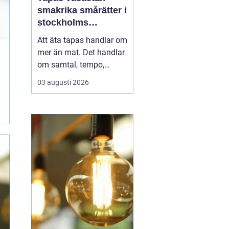
smakrika smårätter i
stockholms
vardagsrum
Att äta tapas handlar om
mer än mat. Det handlar
om samtal, tempo,
ljudnivå och känslan av
03 augusti 2026
att tiden kan få stanna
en stund. I Vasastan har
tapas blivit ett naturligt
inslag i kvarterslivet, där
barer och restauranger
blandas med små
butiker och bost...