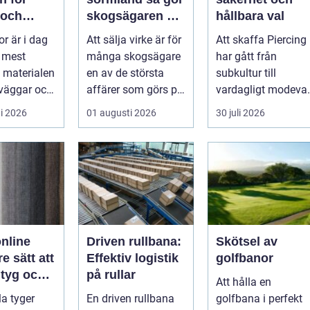
 och
skogsägaren en
hållbara val
trygg och
or är i dag
Att sälja virke är för
Att skaffa Piercing
äggar
lönsam affär
e mest
många skogsägare
har gått från
 materialen
en av de största
subkultur till
rväggar och
affärer som görs på
vardagligt modeval
de bostäder
fastigheten.
Allt fler använder
i 2026
01 augusti 2026
30 juli 2026
Samtidigt ...
piercade smy...
nline
Driven rullbana:
Skötsel av
e sätt att
Effektiv logistik
golfbanor
 tyg och
på rullar
Att hålla en
il
la tyger
En driven rullbana
golfbana i perfekt