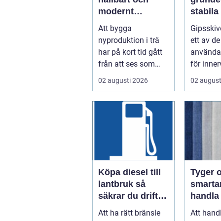
modernt
stabila
byggande för
flexibla
Att bygga
Gipsskiv
framtiden
innerv
nyproduktion i trä
ett av d
har på kort tid gått
använda
från att ses som
för inne
någo...
tak i bå
02 augusti 2026
02 august
och of...
Köpa diesel till
Tyger o
lantbruk så
smartar
säkrar du driften
handla
året runt
hemtext
Att ha rätt bränsle
Att hand