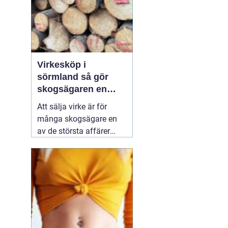
Virkesköp i
sörmland så gör
skogsägaren en
trygg och lönsam
Att sälja virke är för
affär
många skogsägare en
av de största affärer
som görs på fastigheten.
Samtidigt är marknaden
rörlig, reglerna många
och alternativen fler än
någonsin. Den som vill
lyckas
01 augusti 2026