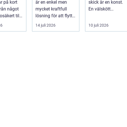
r på kort
är en enkel men
skick är en konst.
från något
mycket kraftfull
En välskött
osäkert till
lösning för att flytta
golfbana erbjuder
lar del av
gods p&ari...
inte bara en
26
14 juli 2026
10 juli 2026
enastå...