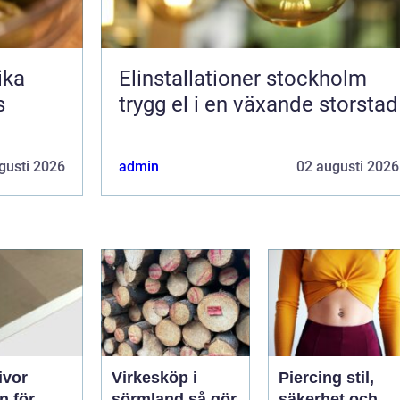
Elinstallationer stockholm
s
trygg el i en växande storstad
gusti 2026
admin
02 augusti 2026
ivor
Virkesköp i
Piercing stil,
n för
sörmland så gör
säkerhet och