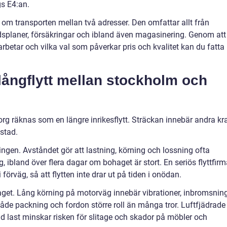
gs E4:an.
a om transporten mellan två adresser. Den omfattar allt från
tidsplaner, försäkringar och ibland även magasinering. Genom att
 arbetar och vilka val som påverkar pris och kvalitet kan du fatta
långflytt mellan stockholm och
rg räknas som en längre inrikesflytt. Sträckan innebär andra kr
stad.
ngen. Avståndet gör att lastning, körning och lossning ofta
ibland över flera dagar om bohaget är stort. En seriös flyttfirm
i förväg, så att flytten inte drar ut på tiden i onödan.
et. Lång körning på motorväg innebär vibrationer, inbromsnin
både packning och fordon större roll än många tror. Luftfjädrade
rad last minskar risken för slitage och skador på möbler och