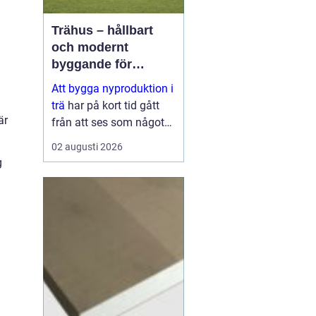
Trähus – hållbart
och modernt
byggande för
framtiden
Att bygga nyproduktion i
trä
har på kort tid gått
är
från att ses som något
traditionellt till att bli ett
02 augusti 2026
av de mest moderna
g
s&aum...