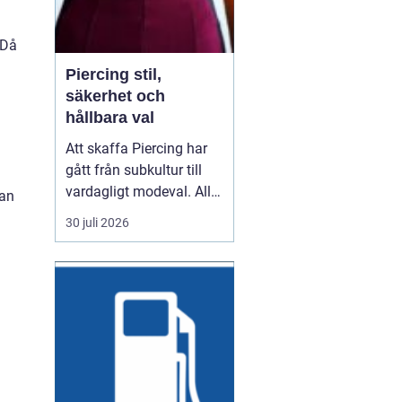
 Då
Piercing stil,
säkerhet och
hållbara val
Att skaffa Piercing har
gått från subkultur till
vardagligt modeval. Allt
kan
fler använder piercade
30 juli 2026
smycken för att uttrycka
personlighet, stil och
identitet. Samtidigt växer
kraven på hygien,
trygghet och kvalitet. En
genomtänkt piercing
handlar därför...