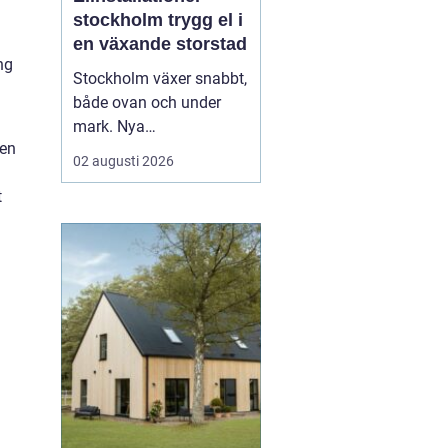
stockholm trygg el i
en växande storstad
ng
Stockholm växer snabbt,
både ovan och under
mark. Nya
gen
bostadsområden tar
02 augusti 2026
form, äldre fastigheter
t
rustas upp och kraven
på hållbara lösningar blir
allt högre. Mitt i den
utvecklingen spelar
elinstallationer en
avgörande roll. En
genomtänkt elinstallat...