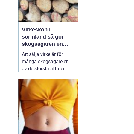
Virkesköp i
sörmland så gör
skogsägaren en
trygg och lönsam
Att sälja virke är för
affär
många skogsägare en
av de största affärer
som görs på fastigheten.
Samtidigt är marknaden
rörlig, reglerna många
och alternativen fler än
någonsin. Den som vill
lyckas
01 augusti 2026