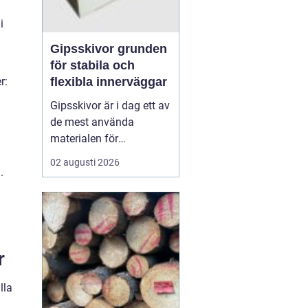
i
Gipsskivor grunden
för stabila och
flexibla innerväggar
r:
Gipsskivor är i dag ett av
de mest använda
materialen för
innerväggar och tak i
02 augusti 2026
både bostäder och
.
offentliga byggnader. De
skapar släta ytor, är
enkla att anpassa och
går att kombinera med
krav på ljud, brand och
r
fukt. I modern
byggproduktion ses de ...
lla