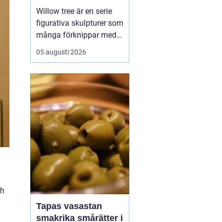
Willow tree är en serie
figurativa skulpturer som
många förknippar med
stillhet, tröst och kärlek.
05 augusti 2026
Den som ser en figur
första gången lägger
ofta märke till
enkelheten. Inga
ansikten, inga starka
färger, bara mjuka linjer
och en kropp som lutar
sig f...
ch
Tapas vasastan
smakrika smårätter i