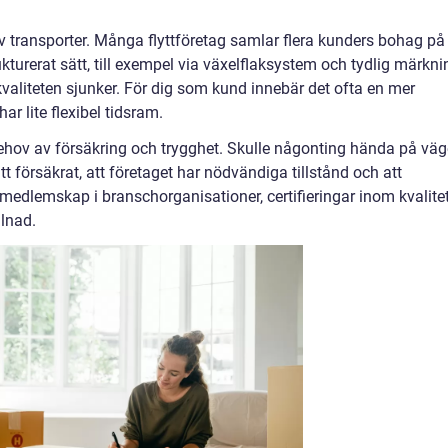
av transporter. Många flyttföretag samlar flera kunders bohag på
ukturerat sätt, till exempel via växelflaksystem och tydlig märkni
 kvaliteten sjunker. För dig som kund innebär det ofta en mer
ar lite flexibel tidsram.
 behov av försäkring och trygghet. Skulle någonting hända på vä
ätt försäkrat, att företaget har nödvändiga tillstånd och att
edlemskap i branschorganisationer, certifieringar inom kvalite
llnad.