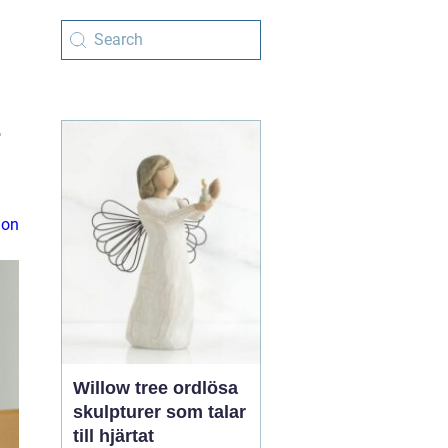
r
ion
Willow tree ordlösa
skulpturer som talar
till hjärtat