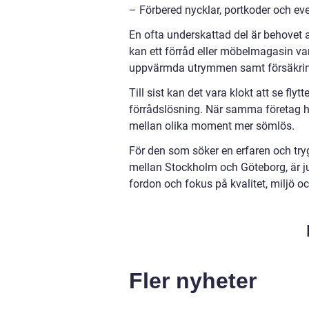
– Förbered nycklar, portkoder och eve
En ofta underskattad del är behovet a
kan ett förråd eller möbelmagasin var
uppvärmda utrymmen samt försäkring
Till sist kan det vara klokt att se fly
förrådslösning. När samma företag ha
mellan olika moment mer sömlös.
För den som söker en erfaren och trygg
mellan Stockholm och Göteborg, är j
fordon och fokus på kvalitet, miljö o
Fler nyheter