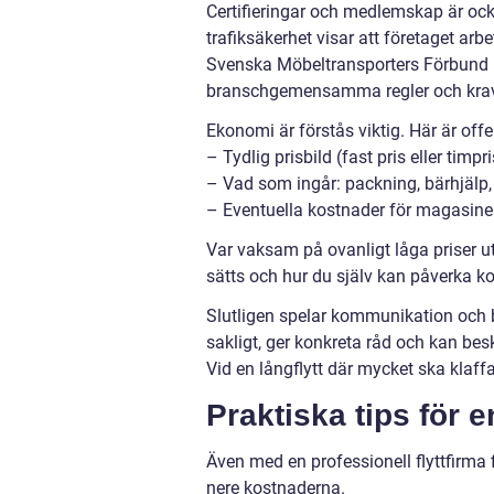
Certifieringar och medlemskap är ocks
trafiksäkerhet visar att företaget arb
Svenska Möbeltransporters Förbund 
branschgemensamma regler och krav
Ekonomi är förstås viktig. Här är off
– Tydlig prisbild (fast pris eller timpri
– Vad som ingår: packning, bärhjälp
– Eventuella kostnader för magasineri
Var vaksam på ovanligt låga priser uta
sätts och hur du själv kan påverka k
Slutligen spelar kommunikation och 
sakligt, ger konkreta råd och kan beskr
Vid en långflytt där mycket ska klaffa
Praktiska tips för e
Även med en professionell flyttfirma 
nere kostnaderna.