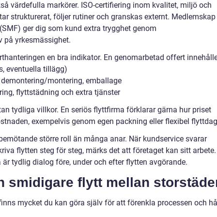
å värdefulla markörer. ISO-certifiering inom kvalitet, miljö och
etar strukturerat, följer rutiner och granskas externt. Medlemskap 
(SMF) ger dig som kund extra trygghet genom
 på yrkesmässighet.
erthanteringen en bra indikator. En genomarbetad offert innehålle
s, eventuella tillägg)
, demontering/montering, emballage
ng, flyttstädning och extra tjänster
n tydliga villkor. En seriös flyttfirma förklarar gärna hur priset
ostnaden, exempelvis genom egen packning eller flexibel flyttdag
bemötande större roll än många anar. När kundservice svarar
iva flytten steg för steg, märks det att företaget kan sitt arbete.
 är tydlig dialog före, under och efter flytten avgörande.
n smidigare flytt mellan storstäde
finns mycket du kan göra själv för att förenkla processen och hå