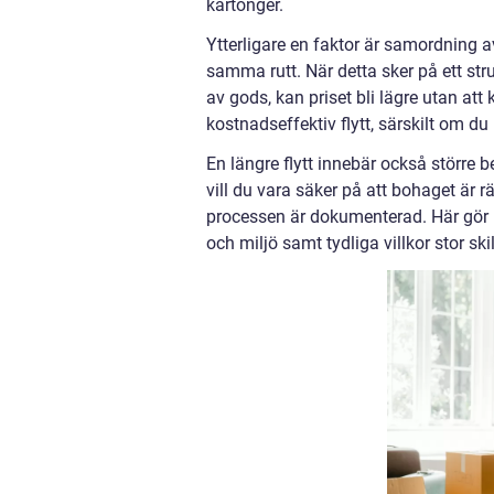
kartonger.
Ytterligare en faktor är samordning 
samma rutt. När detta sker på ett str
av gods, kan priset bli lägre utan att
kostnadseffektiv flytt, särskilt om du h
En längre flytt innebär också större
vill du vara säker på att bohaget är r
processen är dokumenterad. Här gör m
och miljö samt tydliga villkor stor ski