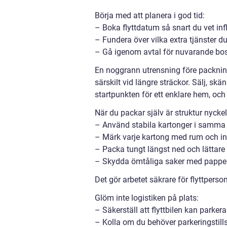
Börja med att planera i god tid:
– Boka flyttdatum så snart du vet in
– Fundera över vilka extra tjänster d
– Gå igenom avtal för nuvarande bos
En noggrann utrensning före packning
särskilt vid längre sträckor. Sälj, skän
startpunkten för ett enklare hem, och 
När du packar själv är struktur nyckel
– Använd stabila kartonger i samma s
– Märk varje kartong med rum och inn
– Packa tungt längst ned och lättare
– Skydda ömtåliga saker med papper
Det gör arbetet säkrare för flyttpers
Glöm inte logistiken på plats:
– Säkerställ att flyttbilen kan parke
– Kolla om du behöver parkeringstills