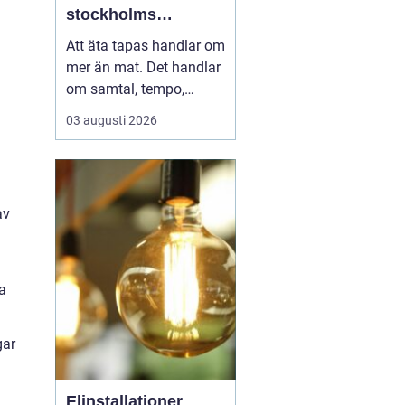
stockholms
vardagsrum
Att äta tapas handlar om
mer än mat. Det handlar
om samtal, tempo,
ljudnivå och känslan av
03 augusti 2026
att tiden kan få stanna
en stund. I Vasastan har
tapas blivit ett naturligt
inslag i kvarterslivet, där
av
barer och restauranger
blandas med små
butiker och bost...
a
gar
Elinstallationer