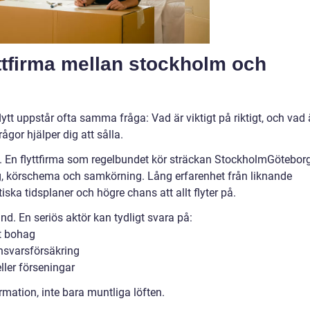
lyttfirma mellan stockholm och
flytt uppstår ofta samma fråga: Vad är viktigt på riktigt, och vad 
gor hjälper dig att sålla.
 En flyttfirma som regelbundet kör sträckan StockholmGötebor
ing, körschema och samkörning. Lång erfarenhet från liknande
iska tidsplaner och högre chans att allt flyter på.
ånd. En seriös aktör kan tydligt svara på:
tt bohag
ansvarsförsäkring
eller förseningar
ormation, inte bara muntliga löften.