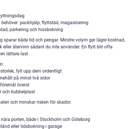
flyttningsdag
u behöver: packhjälp, flyttstäd, magasinering
tad, parkering och hissbokning
 sparar både tid och pengar. Mindre volym ger lägre kostnad,
k eller återvinn sådant du inte använder. En flytt blir ofta
en lättare last.
n:
torlek, fyll upp dem ordentligt
ehåll på minst två sidor
 föremål överst
 och bubbelplast
onalen och minskar risken för skador.
ra nära porten, både i Stockholm och Göteborg
tånd eller tidsbokning i garage