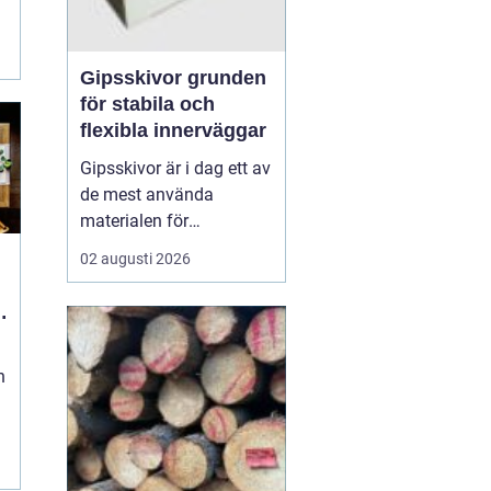
Gipsskivor grunden
för stabila och
flexibla innerväggar
Gipsskivor är i dag ett av
de mest använda
materialen för
innerväggar och tak i
02 augusti 2026
både bostäder och
offentliga byggnader. De
skapar släta ytor, är
enkla att anpassa och
n
går att kombinera med
krav på ljud, brand och
fukt. I modern
byggproduktion ses de ...