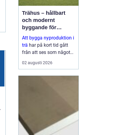
Trähus – hållbart
och modernt
byggande för
framtiden
Att bygga nyproduktion i
trä
har på kort tid gått
från att ses som något
traditionellt till att bli ett
02 augusti 2026
av de mest moderna
s&aum...
n