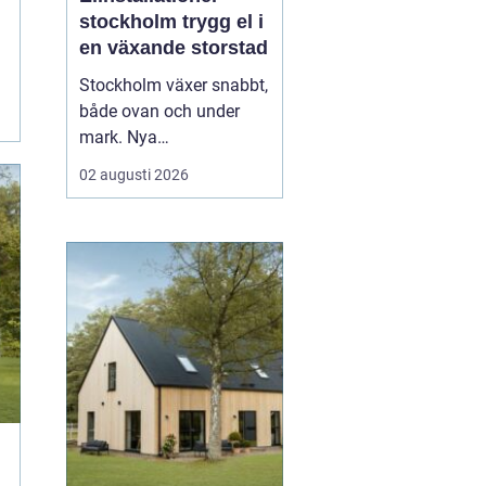
stockholm trygg el i
en växande storstad
Stockholm växer snabbt,
både ovan och under
mark. Nya
bostadsområden tar
02 augusti 2026
form, äldre fastigheter
rustas upp och kraven
på hållbara lösningar blir
allt högre. Mitt i den
utvecklingen spelar
elinstallationer en
avgörande roll. En
genomtänkt elinstallat...