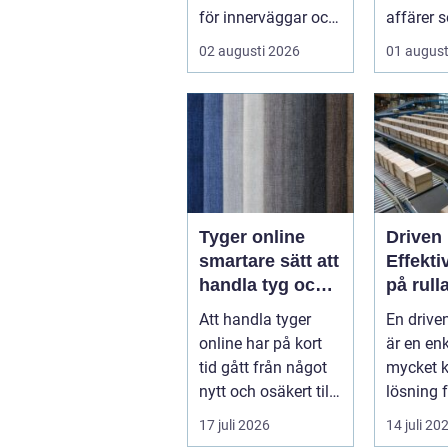
för innerväggar och
affärer 
tak i både bostäder
fastighe
02 augusti 2026
01 august
och of...
Samtidigt
Tyger online
Driven 
smartare sätt att
Effekti
handla tyg och
på rull
hemtextil
Att handla tyger
En drive
online har på kort
är en en
tid gått från något
mycket k
nytt och osäkert till
lösning f
en självklar del av
gods p&ar
17 juli 2026
14 juli 20
må...