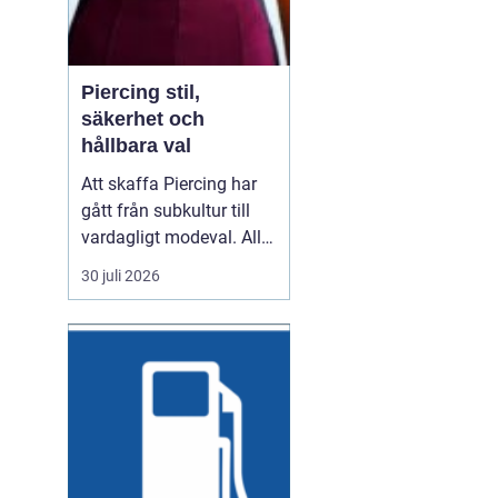
Piercing stil,
säkerhet och
hållbara val
Att skaffa Piercing har
gått från subkultur till
vardagligt modeval. Allt
fler använder piercade
30 juli 2026
smycken för att uttrycka
personlighet, stil och
identitet. Samtidigt växer
kraven på hygien,
trygghet och kvalitet. En
genomtänkt piercing
handlar därför...