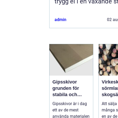
trygg el i en växande s
admin
02 au
Gipsskivor
Virkesk
grunden för
sörmland s
stabila och
skogsä
flexibla
trygg 
Gipsskivor är i dag
Att sälja
innerväggar
lönsam
ett av de mest
många s
använda materialen
en av de