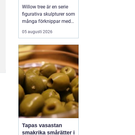
Willow tree är en serie
figurativa skulpturer som
många förknippar med
stillhet, tröst och kärlek.
05 augusti 2026
Den som ser en figur
första gången lägger
ofta märke till
enkelheten. Inga
ansikten, inga starka
färger, bara mjuka linjer
och en kropp som lutar
sig f...
Tapas vasastan
smakrika smårätter i