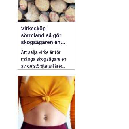
Virkesköp i
sörmland så gör
skogsägaren en
trygg och lönsam
Att sälja virke är för
affär
många skogsägare en
av de största affärer
som görs på fastigheten.
Samtidigt är marknaden
rörlig, reglerna många
och alternativen fler än
någonsin. Den som vill
lyckas
01 augusti 2026