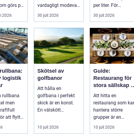
som görs på
vardagligt modeval.
per liter. För
ten.
Allt fler använder
lantbruket är diesel
i 2026
30 juli 2026
30 juli 2026
 ...
piercade smy...
en förut...
rullbana:
Skötsel av
Guide:
v logistik
golfbanor
Restaurang för
ar
stora sällskap i
Att hålla en
Stockholm
n rullbana
golfbana i perfekt
Att hitta en
kel men
skick är en konst.
restaurang som ka
raftfull
En välskött
hantera större
ör att flytta
golfbana erbjuder
grupper är en
i...
inte bara en
utmaning, särskilt
26
10 juli 2026
10 juli 2026
enastå...
om ma...