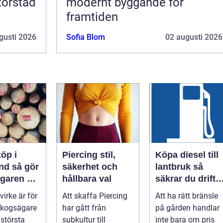
torstad
modernt byggande för
framtiden
gusti 2026
Sofia Blom
02 augusti 2026
öp i
Piercing stil,
Köpa diesel till
å gör
säkerhet och
lantbruk så
garen en
hållbara val
säkrar du drifte
och
året runt
 virke är för
Att skaffa Piercing
Att ha rätt bränsle
 affär
kogsägare
har gått från
på gården handlar
 största
subkultur till
inte bara om pris