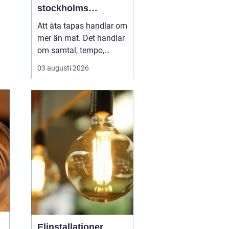
stockholms
vardagsrum
Att äta tapas handlar om
mer än mat. Det handlar
om samtal, tempo,
ljudnivå och känslan av
03 augusti 2026
att tiden kan få stanna
en stund. I Vasastan har
tapas blivit ett naturligt
inslag i kvarterslivet, där
barer och restauranger
blandas med små
butiker och bost...
Elinstallationer