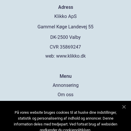
Adress
web:
www.klikko.dk
Menu
Annonsering
Om oss
Cookies
På vores website bruges cookies til at huske dine indstillinger,
Kontakta oss
statistik og personalisering af indhold og annoncer. Denne
Sitemap
information deles med tredjepart. Ved fortsat brug af websiden
godkender du cookiepolitikken.