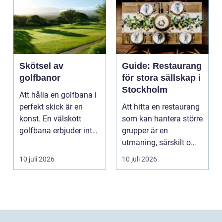
Skötsel av
Guide: Restaurang
golfbanor
för stora sällskap i
Stockholm
Att hålla en golfbana i
perfekt skick är en
Att hitta en restaurang
konst. En välskött
som kan hantera större
golfbana erbjuder inte
grupper är en
bara en enastå...
utmaning, särskilt om
ma...
10 juli 2026
10 juli 2026