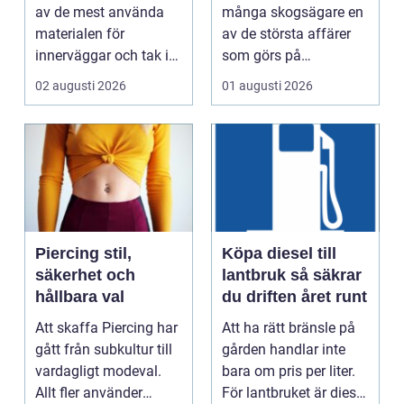
affär
av de mest använda
många skogsägare en
materialen för
av de största affärer
innerväggar och tak i
som görs på
både bostäder och of...
fastigheten. Samtidigt
02 augusti 2026
01 augusti 2026
...
Piercing stil,
Köpa diesel till
säkerhet och
lantbruk så säkrar
hållbara val
du driften året runt
Att skaffa Piercing har
Att ha rätt bränsle på
gått från subkultur till
gården handlar inte
vardagligt modeval.
bara om pris per liter.
Allt fler använder
För lantbruket är diesel