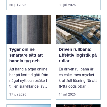
piercade smy...
en förut...
30 juli 2026
30 juli 2026
Tyger online
Driven rullbana:
smartare sätt att
Effektiv logistik på
handla tyg och
rullar
hemtextil
Att handla tyger online
En driven rullbana är
har på kort tid gått från
en enkel men mycket
något nytt och osäkert
kraftfull lösning för att
till en självklar del av
flytta gods p&ari...
må...
17 juli 2026
14 juli 2026