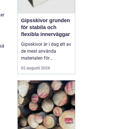
ter
Gipsskivor grunden
för stabila och
flexibla innerväggar
Gipsskivor är i dag ett av
kså
de mest använda
materialen för
innerväggar och tak i
02 augusti 2026
både bostäder och
offentliga byggnader. De
skapar släta ytor, är
enkla att anpassa och
går att kombinera med
krav på ljud, brand och
fukt. I modern
byggproduktion ses de ...