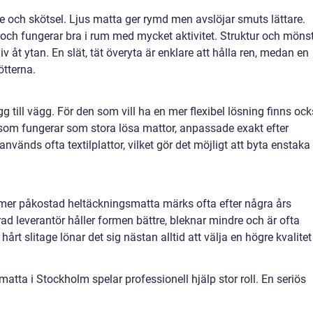
 och skötsel. Ljus matta ger rymd men avslöjar smuts lättare.
 och fungerar bra i rum med mycket aktivitet. Struktur och möns
iv åt ytan. En slät, tät överyta är enklare att hålla ren, medan en
ötterna.
g till vägg. För den som vill ha en mer flexibel lösning finns oc
om fungerar som stora lösa mattor, anpassade exakt efter
vänds ofta textilplattor, vilket gör det möjligt att byta enstaka
 mer påkostad heltäckningsmatta märks ofta efter några års
d leverantör håller formen bättre, bleknar mindre och är ofta
rt slitage lönar det sig nästan alltid att välja en högre kvalitet
tta i Stockholm spelar professionell hjälp stor roll. En seriös