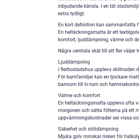
inbjudande känsla. I en tät stadsmil
extra tydligt.
En kort definition kan sammanfatta f
En heltäckningsmatta är ett textilgo
komfort, ljuddämpning, värme och des
Några centrala skäl till att fler välje
Ljuddämpning
I flerbostadshus upplevs skillnaden di
För barnfamiljer kan en tjockare matt
barnrum till tv-rum och hemmakontor
Värme och komfort
En heltäckningsmatta upplevs ofta v
morgonen och sätta fötterna på ett m
uppvärmningskostnader ser vissa ock
Säkerhet och stötdämpning
Mjuka golv minskar risken för halkol