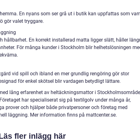
uset hemma. En nyans som ser grå ut i butik kan uppfattas som va
jö gör valet tryggare.
läggning
ållbarhet. En korrekt installerad matta ligger slätt, håller läng
mnheter. För många kunder i Stockholm blir helhetslösningen me
bekväma.
rd vid spill och ibland en mer grundlig rengöring gör stor
signad för enkel skötsel blir vardagen betydligt lättare.
r med lång erfarenhet av heltäckningsmattor i Stockholmsområde
. Företaget har specialiserat sig på textilgolv under många år,
ga prover och hjälper både privatpersoner och företag med
nell läggning. Mer information finns på mattcenter.se.
Läs fler inlägg här