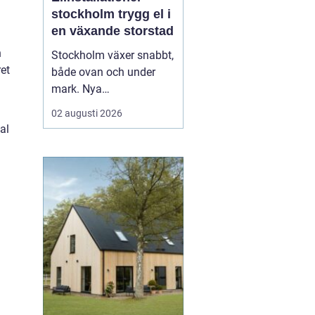
stockholm trygg el i
en växande storstad
h
Stockholm växer snabbt,
et
både ovan och under
mark. Nya
bostadsområden tar
02 augusti 2026
form, äldre fastigheter
al
rustas upp och kraven
på hållbara lösningar blir
allt högre. Mitt i den
utvecklingen spelar
elinstallationer en
avgörande roll. En
genomtänkt elinstallat...