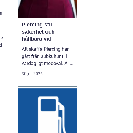
rm
Piercing stil,
säkerhet och
re
hållbara val
d
Att skaffa Piercing har
gått från subkultur till
vardagligt modeval. Allt
fler använder piercade
30 juli 2026
smycken för att uttrycka
personlighet, stil och
t
identitet. Samtidigt växer
kraven på hygien,
trygghet och kvalitet. En
genomtänkt piercing
handlar därför...