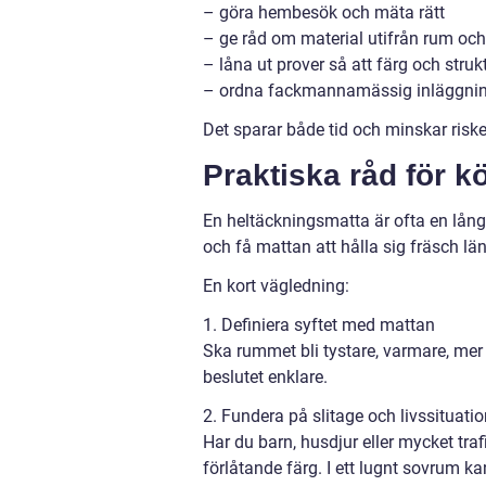
– göra hembesök och mäta rätt
– ge råd om material utifrån rum och
– låna ut prover så att färg och str
– ordna fackmannamässig inläggning
Det sparar både tid och minskar riske
Praktiska råd för k
En heltäckningsmatta är ofta en lång
och få mattan att hålla sig fräsch län
En kort vägledning:
1. Definiera syftet med mattan
Ska rummet bli tystare, varmare, mer o
beslutet enklare.
2. Fundera på slitage och livssituati
Har du barn, husdjur eller mycket tra
förlåtande färg. I ett lugnt sovrum k