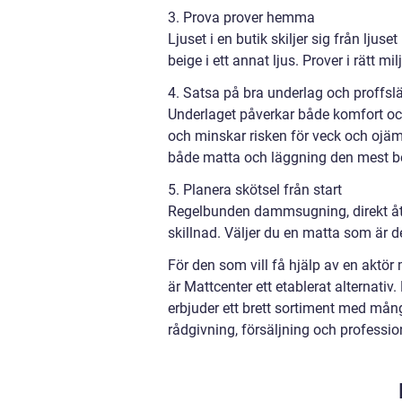
3. Prova prover hemma
Ljuset i en butik skiljer sig från lj
beige i ett annat ljus. Prover i rätt mil
4. Satsa på bra underlag och proffs
Underlaget påverkar både komfort och h
och minskar risken för veck och ojä
både matta och läggning den mest 
5. Planera skötsel från start
Regelbunden dammsugning, direkt åtgä
skillnad. Väljer du en matta som är de
För den som vill få hjälp av en aktö
är Mattcenter ett etablerat alternativ
erbjuder ett brett sortiment med mån
rådgivning, försäljning och professio