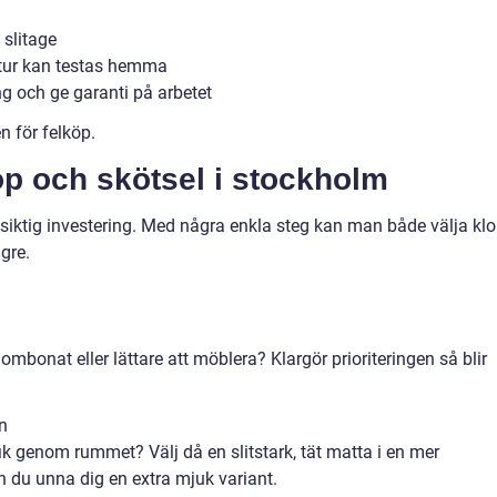
 slitage
uktur kan testas hemma
 och ge garanti på arbetet
n för felköp.
öp och skötsel i stockholm
siktig investering. Med några enkla steg kan man både välja klo
gre.
mbonat eller lättare att möblera? Klargör prioriteringen så blir
on
fik genom rummet? Välj då en slitstark, tät matta i en mer
an du unna dig en extra mjuk variant.