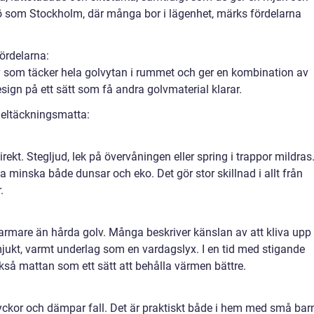
jö som Stockholm, där många bor i lägenhet, märks fördelarna
ördelarna:
lv som täcker hela golvytan i rummet och ger en kombination av
ign på ett sätt som få andra golvmaterial klarar.
r heltäckningsmatta:
rekt. Stegljud, lek på övervåningen eller spring i trappor mildras
a minska både dunsar och eko. Det gör stor skillnad i allt från
.
armare än hårda golv. Många beskriver känslan av att kliva upp
jukt, varmt underlag som en vardagslyx. I en tid med stigande
så mattan som ett sätt att behålla värmen bättre.
yckor och dämpar fall. Det är praktiskt både i hem med små bar