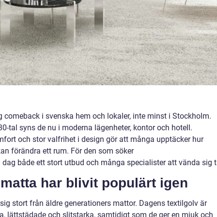
ig comeback i svenska hem och lokaler, inte minst i Stockholm.
0-tal syns de nu i moderna lägenheter, kontor och hotell.
rt och stor valfrihet i design gör att många upptäcker hur
kan förändra ett rum. För den som söker
i dag både ett stort utbud och många specialister att vända sig ti
matta har blivit populärt igen
ig stort från äldre generationers mattor. Dagens textilgolv är
a, lättstädade och slitstarka, samtidigt som de ger en mjuk och