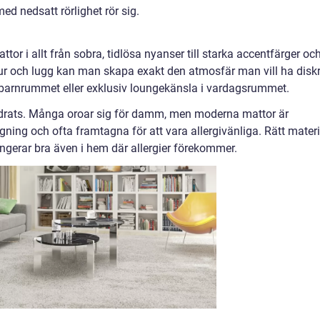
med nedsatt rörlighet rör sig.
ttor i allt från sobra, tidlösa nyanser till starka accentfärger oc
tur och lugg kan man skapa exakt den atmosfär man vill ha diskr
i barnrummet eller exklusiv loungekänsla i vardagsrummet.
ndrats. Många oroar sig för damm, men moderna mattor är
ng och ofta framtagna för att vara allergivänliga. Rätt materi
fungerar bra även i hem där allergier förekommer.