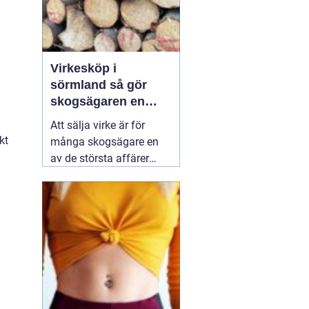
Virkesköp i
sörmland så gör
skogsägaren en
trygg och lönsam
Att sälja virke är för
affär
kt
många skogsägare en
av de största affärer
som görs på fastigheten.
Samtidigt är marknaden
rörlig, reglerna många
och alternativen fler än
någonsin. Den som vill
lyckas
01 augusti 2026