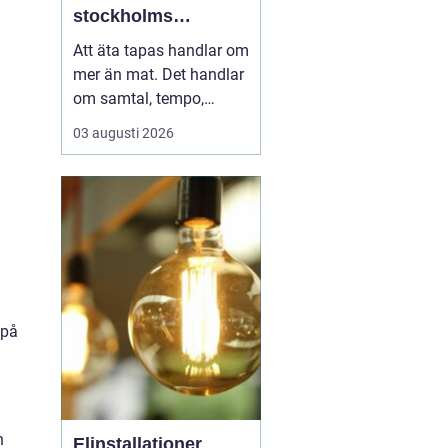
stockholms
vardagsrum
Att äta tapas handlar om
mer än mat. Det handlar
om samtal, tempo,
ljudnivå och känslan av
03 augusti 2026
att tiden kan få stanna
en stund. I Vasastan har
tapas blivit ett naturligt
inslag i kvarterslivet, där
.
barer och restauranger
blandas med små
butiker och bost...
 på
n
Elinstallationer