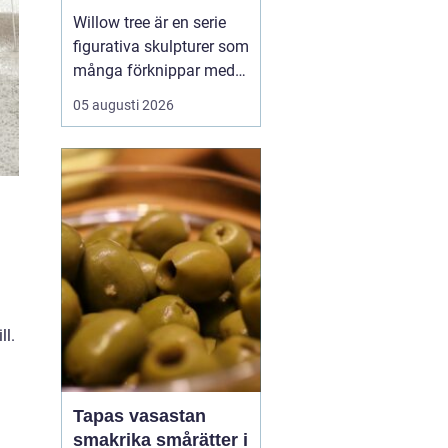
Willow tree är en serie
figurativa skulpturer som
många förknippar med
stillhet, tröst och kärlek.
05 augusti 2026
Den som ser en figur
första gången lägger
ofta märke till
enkelheten. Inga
ansikten, inga starka
färger, bara mjuka linjer
och en kropp som lutar
sig f...
ll.
Tapas vasastan
smakrika smårätter i