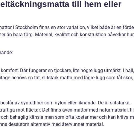
heltäckningsmatta till hem eller
ttor i Stockholm finns en stor variation, vilket både är en förde
r än bara färg. Material, kvalitet och konstruktion påverkar hur
rande:
komfort. Där fungerar en tjockare, lite högre lugg utmärkt. I hall,
itage behövs en tät, slitstark matta med lägre lugg som tål skor,
tår av syntetfiber som nylon eller liknande. De är slitstarka,
ftiga mot fläckar. Det finns även mattor med naturmaterial, til
rm och behaglig känsla men som ofta kostar mer och kan kräva m
nns dessutom alternativ med återvunnet material.