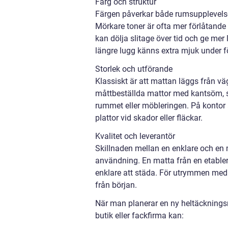
Färg och struktur
Färgen påverkar både rumsupplevelse
Mörkare toner är ofta mer förlåtande
kan dölja slitage över tid och ge mer l
längre lugg känns extra mjuk under f
Storlek och utförande
Klassiskt är att mattan läggs från väg
måttbeställda mattor med kantsöm, s
rummet eller möbleringen. På kontor an
plattor vid skador eller fläckar.
Kvalitet och leverantör
Skillnaden mellan en enklare och en
användning. En matta från en etablera
enklare att städa. För utrymmen med hå
från början.
När man planerar en ny heltäckningsma
butik eller fackfirma kan: