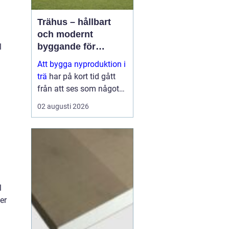
Trähus – hållbart
och modernt
byggande för
l
framtiden
Att bygga nyproduktion i
trä
har på kort tid gått
från att ses som något
traditionellt till att bli ett
02 augusti 2026
av de mest moderna
s&aum...
l
er