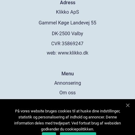
Adress
web:
www.klikko.dk
Menu
Annonsering
Om oss
Cookies
På vores website bruges cookies til at huske dine indstillinger,
Kontakta oss
statistik og personalisering af indhold og annoncer. Denne
Sitemap
information deles med tredjepart. Ved fortsat brug af websiden
godkender du cookiepolitikken.