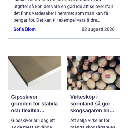
utgifter så kan det vara en god idé att se över ifall
det finns värdesaker i hemmet som man kan få
pengar för. Det kan till exempel vara äldre...
Sofia Blom
02 augusti 2026
Gipsskivor
Virkesköp i
grunden för stabila
sörmland så gör
och flexibla
skogsägaren en
innerväggar
trygg och lönsam
Gipsskivor är i dag ett
Att sälja virke är för
affär
av de mest använda
många skogsägare en