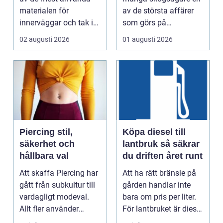
materialen för
av de största affärer
innerväggar och tak i
som görs på
både bostäder och of...
fastigheten. Samtidigt
02 augusti 2026
01 augusti 2026
...
Piercing stil,
Köpa diesel till
säkerhet och
lantbruk så säkrar
hållbara val
du driften året runt
Att skaffa Piercing har
Att ha rätt bränsle på
gått från subkultur till
gården handlar inte
vardagligt modeval.
bara om pris per liter.
Allt fler använder
För lantbruket är diesel
piercade smy...
en förut...