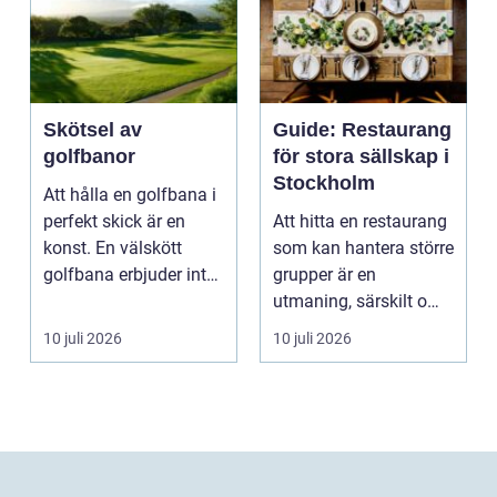
Skötsel av
Guide: Restaurang
golfbanor
för stora sällskap i
Stockholm
Att hålla en golfbana i
perfekt skick är en
Att hitta en restaurang
konst. En välskött
som kan hantera större
golfbana erbjuder inte
grupper är en
bara en enastå...
utmaning, särskilt om
ma...
10 juli 2026
10 juli 2026