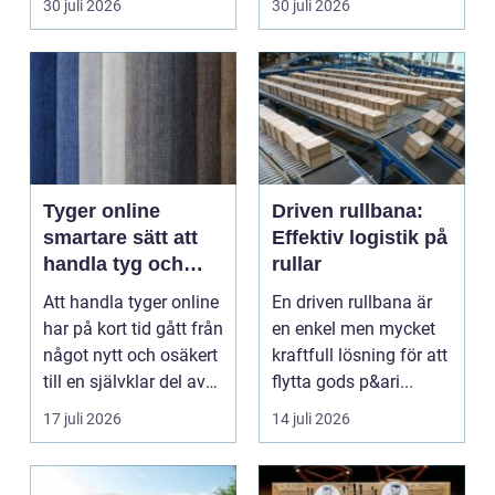
30 juli 2026
30 juli 2026
Tyger online
Driven rullbana:
smartare sätt att
Effektiv logistik på
handla tyg och
rullar
hemtextil
Att handla tyger online
En driven rullbana är
har på kort tid gått från
en enkel men mycket
något nytt och osäkert
kraftfull lösning för att
till en självklar del av
flytta gods p&ari...
må...
17 juli 2026
14 juli 2026