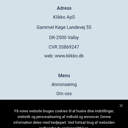
Adress
web:
www.klikko.dk
Menu
Annonsering
Om oss
Cookies
På vores website bruges cookies til at huske dine indstillinger,
Kontakta oss
statistik og personalisering af indhold og annoncer. Denne
Sitemap
information deles med tredjepart. Ved fortsat brug af websiden