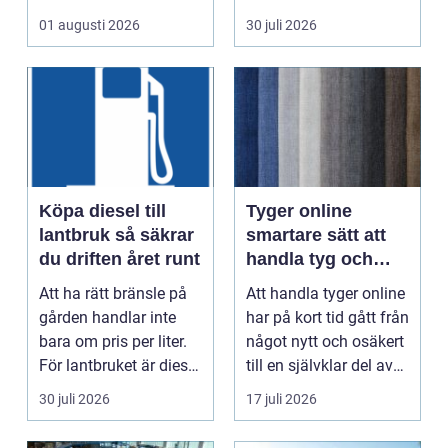
fastigheten. Samtidigt
piercade smy...
01 augusti 2026
30 juli 2026
...
Köpa diesel till
Tyger online
lantbruk så säkrar
smartare sätt att
du driften året runt
handla tyg och
hemtextil
Att ha rätt bränsle på
Att handla tyger online
gården handlar inte
har på kort tid gått från
bara om pris per liter.
något nytt och osäkert
För lantbruket är diesel
till en självklar del av
en förut...
må...
30 juli 2026
17 juli 2026