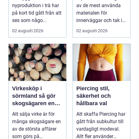
nyproduktion i trä har
av de mest använda
på kort tid gått från att
materialen för
ses som någo...
innerväggar och tak i
både bostäder och of...
02 augusti 2026
02 augusti 2026
Virkesköp i
Piercing stil,
sörmland så gör
säkerhet och
skogsägaren en
hållbara val
trygg och lönsam
Att sälja virke är för
Att skaffa Piercing har
affär
många skogsägare en
gått från subkultur till
av de största affärer
vardagligt modeval.
som görs på
Allt fler använder