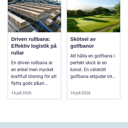
Driven rullbana:
Skötsel av
Effektiv logistik på
golfbanor
rullar
Att hålla en golfbana i
En driven rullbana är
perfekt skick är en
en enkel men mycket
konst. En välskött
kraftfull lösning för att
golfbana erbjuder inte
flytta gods p&ari...
bara en enastå...
14 juli 2026
10 juli 2026