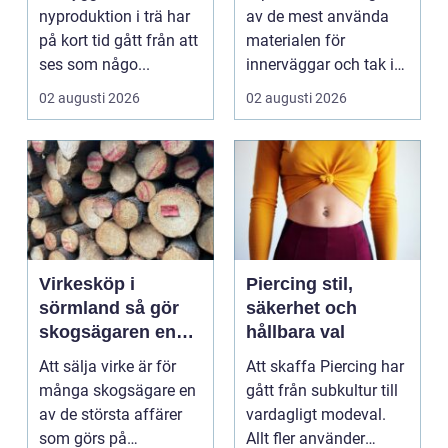
nyproduktion i trä har
av de mest använda
på kort tid gått från att
materialen för
ses som någo...
innerväggar och tak i
både bostäder och of...
02 augusti 2026
02 augusti 2026
Virkesköp i
Piercing stil,
sörmland så gör
säkerhet och
skogsägaren en
hållbara val
trygg och lönsam
Att sälja virke är för
Att skaffa Piercing har
affär
många skogsägare en
gått från subkultur till
av de största affärer
vardagligt modeval.
som görs på
Allt fler använder