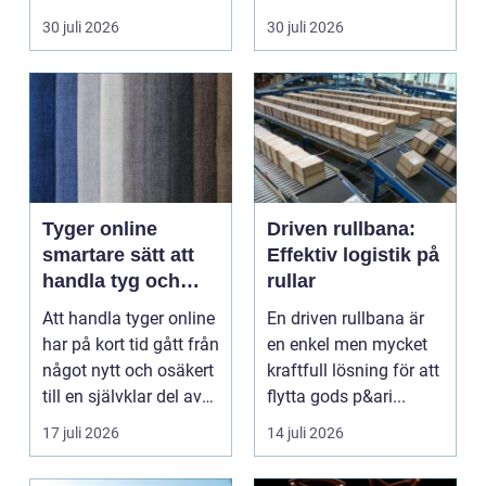
piercade smy...
en förut...
30 juli 2026
30 juli 2026
Tyger online
Driven rullbana:
smartare sätt att
Effektiv logistik på
handla tyg och
rullar
hemtextil
Att handla tyger online
En driven rullbana är
har på kort tid gått från
en enkel men mycket
något nytt och osäkert
kraftfull lösning för att
till en självklar del av
flytta gods p&ari...
må...
17 juli 2026
14 juli 2026