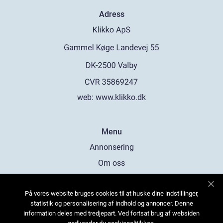
Adress
web:
www.klikko.dk
Menu
Annonsering
Om oss
Cookies
På vores website bruges cookies til at huske dine indstillinger,
Kontakta oss
statistik og personalisering af indhold og annoncer. Denne
Sitemap
information deles med tredjepart. Ved fortsat brug af websiden