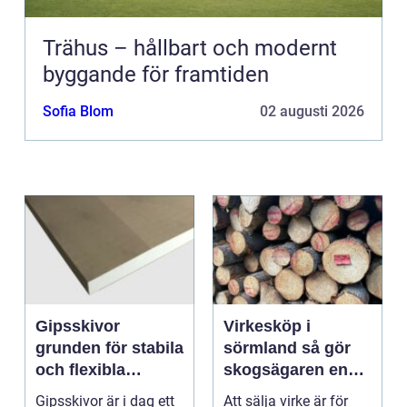
Trähus – hållbart och modernt
byggande för framtiden
Sofia Blom
02 augusti 2026
Gipsskivor
Virkesköp i
grunden för stabila
sörmland så gör
och flexibla
skogsägaren en
innerväggar
trygg och lönsam
Gipsskivor är i dag ett
Att sälja virke är för