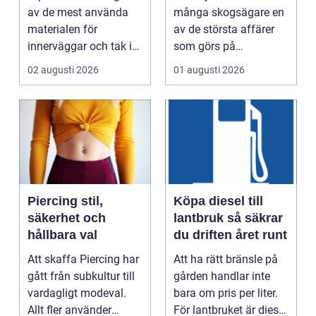
affär
av de mest använda
många skogsägare en
materialen för
av de största affärer
innerväggar och tak i
som görs på
både bostäder och of...
fastigheten. Samtidigt
02 augusti 2026
01 augusti 2026
...
Piercing stil,
Köpa diesel till
säkerhet och
lantbruk så säkrar
hållbara val
du driften året runt
Att skaffa Piercing har
Att ha rätt bränsle på
gått från subkultur till
gården handlar inte
vardagligt modeval.
bara om pris per liter.
Allt fler använder
För lantbruket är diesel