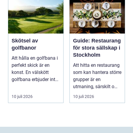
Skötsel av
Guide: Restaurang
golfbanor
för stora sällskap i
Stockholm
Att hålla en golfbana i
perfekt skick är en
Att hitta en restaurang
konst. En välskött
som kan hantera större
golfbana erbjuder inte
grupper är en
bara en enastå...
utmaning, särskilt om
ma...
10 juli 2026
10 juli 2026