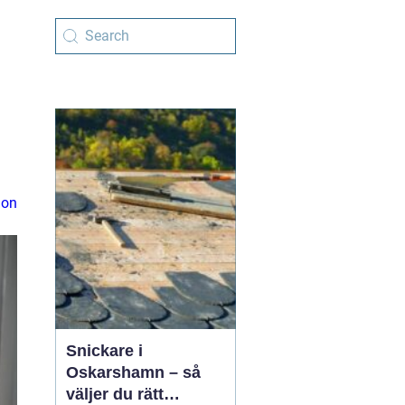
m
ion
Snickare i
Oskarshamn – så
väljer du rätt