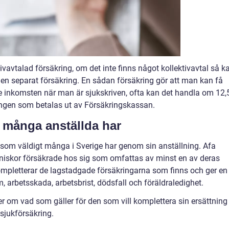
vavtalad försäkring, om det inte finns något kollektivavtal så k
 en separat försäkring. En sådan försäkring gör att man kan få
e inkomsten när man är sjukskriven, ofta kan det handla om 12,
ingen som betalas ut av Försäkringskassan.
 många anställda har
 som väldigt många i Sverige har genom sin anställning. Afa
nniskor försäkrade hos sig som omfattas av minst en av deras
ompletterar de lagstadgade försäkringarna som finns och ger en
 arbetsskada, arbetsbrist, dödsfall och föräldraledighet.
 om vad som gäller för den som vill komplettera sin ersättning
sjukförsäkring.