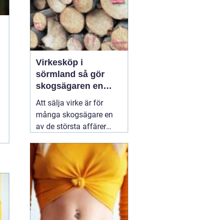
Virkesköp i
sörmland så gör
skogsägaren en
trygg och lönsam
Att sälja virke är för
affär
många skogsägare en
av de största affärer
som görs på fastigheten.
Samtidigt är marknaden
rörlig, reglerna många
och alternativen fler än
någonsin. Den som vill
lyckas
01 augusti 2026