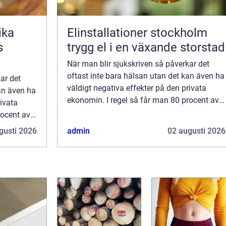
Elinstallationer stockholm
s
trygg el i en växande storstad
När man blir sjukskriven så påverkar det
oftast inte bara hälsan utan det kan även ha
ar det
väldigt negativa effekter på den privata
kan även ha
ekonomin. I regel så får man 80 procent av
rivata
sin lön när man inte kan arbeta på grund av
rocent av
sjukdom. Det är något som kan märkas...
å grund av
gusti 2026
admin
02 augusti 2026
rkas...