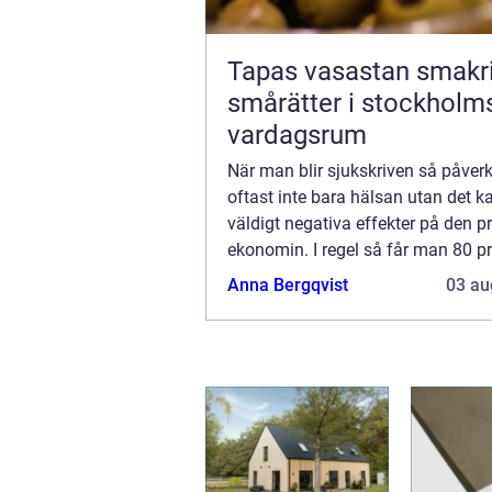
Tapas vasastan smakrika
smårätter i stockholm
vardagsrum
När man blir sjukskriven så påverk
oftast inte bara hälsan utan det 
väldigt negativa effekter på den p
ekonomin. I regel så får man 80 p
sin lön när man inte kan arbeta p
Anna Bergqvist
03 au
sjukdom. Det är något som kan mä