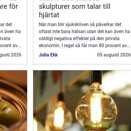
are för
skulpturer som talar till
hjärtat
ar det
När man blir sjukskriven så påverkar det
kan även ha
oftast inte bara hälsan utan det kan även ha
rivata
väldigt negativa effekter på den privata
rocent av
ekonomin. I regel så får man 80 procent av
å grund av
sin lön när man inte kan arbeta på grund av
gusti 2026
Julia Ekk
05 augusti 2026
rkas...
sjukdom. Det är något som kan märkas...