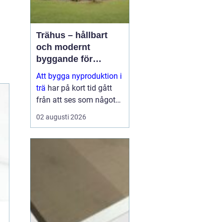
Trähus – hållbart
och modernt
byggande för
framtiden
Att bygga nyproduktion i
trä
har på kort tid gått
från att ses som något
traditionellt till att bli ett
02 augusti 2026
av de mest moderna
s&aum...