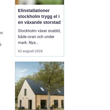
Elinstallationer
stockholm trygg el i
en växande storstad
Stockholm växer snabbt,
an
både ovan och under
mark. Nya
5-
bostadsområden tar
02 augusti 2026
form, äldre fastigheter
rustas upp och kraven
på hållbara lösningar blir
allt högre. Mitt i den
utvecklingen spelar
elinstallationer en
avgörande roll. En
genomtänkt elinstallat...