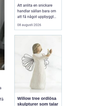
hantverkare för ditt
Att anlita en snickare
projekt
handlar sällan bara om
att få något uppbyggt
eller lagat. För många
08 augusti 2026
handlar det om att våga
ta tag i hemmet,
förverkliga idéer och
skapa miljöer som
fungerar i vardagen, å...
a
Willow tree ordlösa
 få
skulpturer som talar