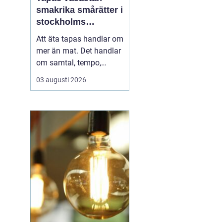
smakrika smårätter i
stockholms
vardagsrum
Att äta tapas handlar om
mer än mat. Det handlar
om samtal, tempo,
ljudnivå och känslan av
03 augusti 2026
att tiden kan få stanna
en stund. I Vasastan har
tapas blivit ett naturligt
inslag i kvarterslivet, där
barer och restauranger
blandas med små
butiker och bost...