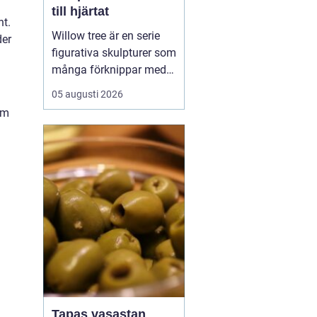
till hjärtat
nt.
Willow tree är en serie
der
figurativa skulpturer som
många förknippar med
stillhet, tröst och kärlek.
05 augusti 2026
Den som ser en figur
om
första gången lägger
ofta märke till
enkelheten. Inga
ansikten, inga starka
färger, bara mjuka linjer
och en kropp som lutar
sig f...
Tapas vasastan