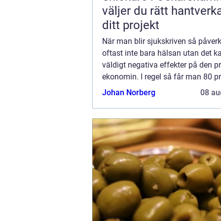
väljer du rätt hantverk
ditt projekt
När man blir sjukskriven så påverk
oftast inte bara hälsan utan det 
väldigt negativa effekter på den p
ekonomin. I regel så får man 80 p
sin lön när man inte kan arbeta p
Johan Norberg
08 au
sjukdom. Det är något som kan mä