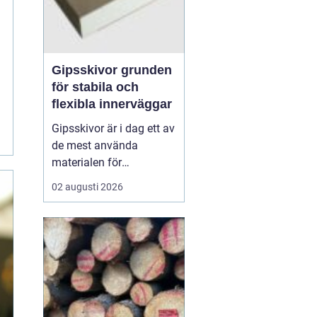
Gipsskivor grunden
för stabila och
flexibla innerväggar
Gipsskivor är i dag ett av
de mest använda
materialen för
innerväggar och tak i
02 augusti 2026
både bostäder och
offentliga byggnader. De
skapar släta ytor, är
enkla att anpassa och
går att kombinera med
krav på ljud, brand och
fukt. I modern
byggproduktion ses de ...