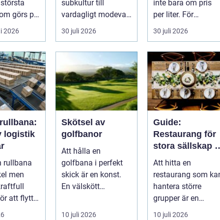
 största
subkultur till
inte bara om pris
som görs på
vardagligt modeval.
per liter. För
ten.
Allt fler använder
lantbruket är diesel
i 2026
30 juli 2026
30 juli 2026
 ...
piercade smy...
en förut...
rullbana:
Skötsel av
Guide:
v logistik
golfbanor
Restaurang för
ar
stora sällskap i
Att hålla en
Stockholm
n rullbana
golfbana i perfekt
Att hitta en
kel men
skick är en konst.
restaurang som ka
raftfull
En välskött
hantera större
ör att flytta
golfbana erbjuder
grupper är en
i...
inte bara en
utmaning, särskilt
26
10 juli 2026
10 juli 2026