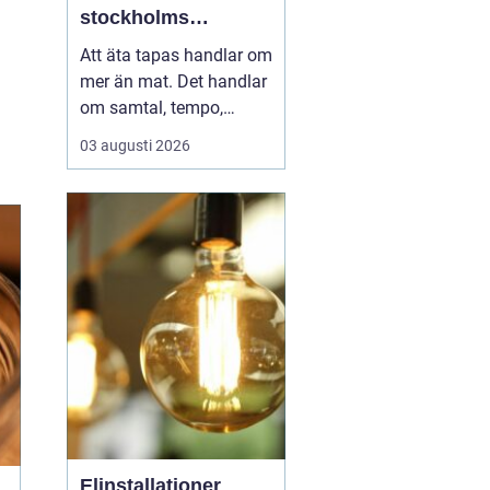
stockholms
vardagsrum
Att äta tapas handlar om
mer än mat. Det handlar
om samtal, tempo,
ljudnivå och känslan av
03 augusti 2026
att tiden kan få stanna
en stund. I Vasastan har
tapas blivit ett naturligt
inslag i kvarterslivet, där
barer och restauranger
blandas med små
butiker och bost...
Elinstallationer