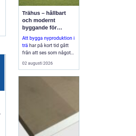
Trähus – hållbart
och modernt
byggande för
framtiden
Att bygga nyproduktion i
trä
har på kort tid gått
från att ses som något
traditionellt till att bli ett
02 augusti 2026
av de mest moderna
s&aum...
n