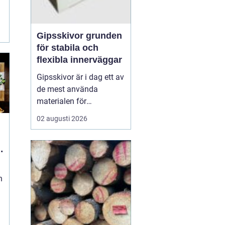
Gipsskivor grunden
för stabila och
flexibla innerväggar
Gipsskivor är i dag ett av
de mest använda
materialen för
innerväggar och tak i
02 augusti 2026
både bostäder och
offentliga byggnader. De
skapar släta ytor, är
enkla att anpassa och
går att kombinera med
n
krav på ljud, brand och
fukt. I modern
byggproduktion ses de ...