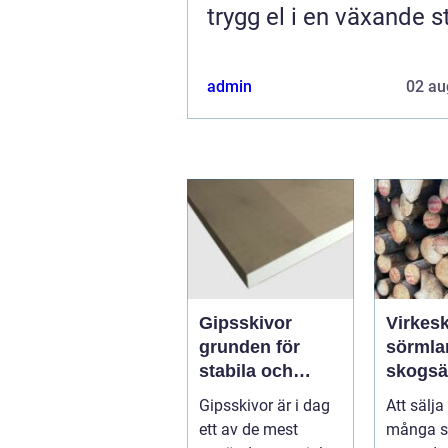
trygg el i en växande s
admin
02 au
Gipsskivor
Virkesk
grunden för
sörmland s
stabila och
skogsä
flexibla
trygg 
Gipsskivor är i dag
Att sälja
innerväggar
lönsam
ett av de mest
många s