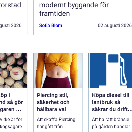
torstad
modernt byggande för
framtiden
gusti 2026
Sofia Blom
02 augusti 2026
öp i
Piercing stil,
Köpa diesel till
å gör
säkerhet och
lantbruk så
garen en
hållbara val
säkrar du drifte
och
året runt
 virke är för
Att skaffa Piercing
Att ha rätt bränsle
 affär
kogsägare
har gått från
på gården handlar