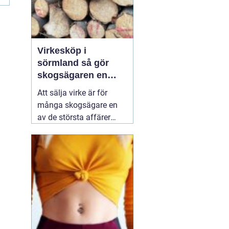
Virkesköp i
sörmland så gör
skogsägaren en
trygg och lönsam
Att sälja virke är för
affär
många skogsägare en
av de största affärer
som görs på fastigheten.
Samtidigt är marknaden
rörlig, reglerna många
och alternativen fler än
någonsin. Den som vill
lyckas
01 augusti 2026