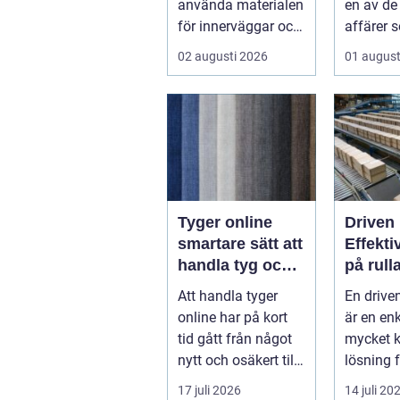
använda materialen
en av de
för innerväggar och
affärer 
tak i både bostäder
fastighe
02 augusti 2026
01 august
och of...
Samtidigt
Tyger online
Driven 
smartare sätt att
Effekti
handla tyg och
på rull
hemtextil
Att handla tyger
En drive
online har på kort
är en en
tid gått från något
mycket k
nytt och osäkert till
lösning f
en självklar del av
gods p&ar
17 juli 2026
14 juli 20