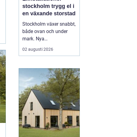
stockholm trygg el i
en växande storstad
Stockholm växer snabbt,
både ovan och under
mark. Nya
bostadsområden tar
02 augusti 2026
form, äldre fastigheter
rustas upp och kraven
på hållbara lösningar blir
allt högre. Mitt i den
utvecklingen spelar
elinstallationer en
avgörande roll. En
genomtänkt elinstallat...