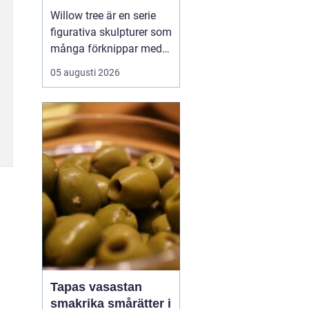
Willow tree är en serie
figurativa skulpturer som
många förknippar med
stillhet, tröst och kärlek.
05 augusti 2026
Den som ser en figur
första gången lägger
ofta märke till
enkelheten. Inga
ansikten, inga starka
färger, bara mjuka linjer
och en kropp som lutar
sig f...
Tapas vasastan
smakrika smårätter i