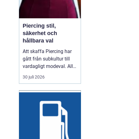
Piercing stil,
säkerhet och
hållbara val
Att skaffa Piercing har
gått från subkultur till
vardagligt modeval. Allt
fler använder piercade
30 juli 2026
smycken för att uttrycka
personlighet, stil och
identitet. Samtidigt växer
kraven på hygien,
trygghet och kvalitet. En
genomtänkt piercing
handlar därför...