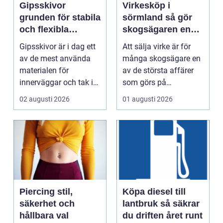
Gipsskivor
Virkesköp i
grunden för stabila
sörmland så gör
och flexibla
skogsägaren en
innerväggar
trygg och lönsam
Gipsskivor är i dag ett
Att sälja virke är för
affär
av de mest använda
många skogsägare en
materialen för
av de största affärer
innerväggar och tak i
som görs på
både bostäder och of...
fastigheten. Samtidigt
02 augusti 2026
01 augusti 2026
...
Piercing stil,
Köpa diesel till
säkerhet och
lantbruk så säkrar
hållbara val
du driften året runt