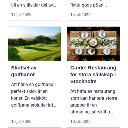
till en självklar del av
flytta gods p&ari...
må...
17 juli 2026
14 juli 2026
Skötsel av
Guide: Restaurang
golfbanor
för stora sällskap i
Stockholm
Att hålla en golfbana i
perfekt skick är en
Att hitta en restaurang
konst. En välskött
som kan hantera större
golfbana erbjuder inte
grupper är en
bara en enastå...
utmaning, särskilt om
ma...
10 juli 2026
10 juli 2026