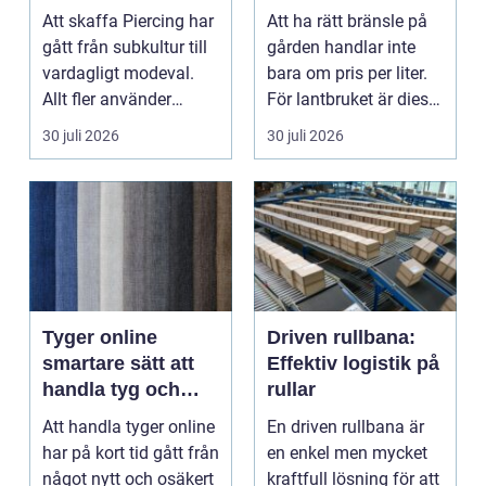
Att skaffa Piercing har
Att ha rätt bränsle på
gått från subkultur till
gården handlar inte
vardagligt modeval.
bara om pris per liter.
Allt fler använder
För lantbruket är diesel
piercade smy...
en förut...
30 juli 2026
30 juli 2026
Tyger online
Driven rullbana:
smartare sätt att
Effektiv logistik på
handla tyg och
rullar
hemtextil
Att handla tyger online
En driven rullbana är
har på kort tid gått från
en enkel men mycket
något nytt och osäkert
kraftfull lösning för att