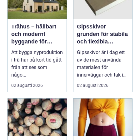
Trähus – hållbart
Gipsskivor
och modernt
grunden för stabila
byggande för
och flexibla
framtiden
innerväggar
Att bygga nyproduktion
Gipsskivor är i dag ett
i trä har på kort tid gått
av de mest använda
från att ses som
materialen för
någo...
innerväggar och tak i
både bostäder och of...
02 augusti 2026
02 augusti 2026