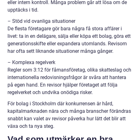
eller intern kontroll. Många problem går att lösa om de
upptäcks i tid.
– Stöd vid ovanliga situationer
De flesta företagare gör bara några få stora affärer i
livet: ta in en delägare, sälja eller köpa ett bolag, göra ett
generationsskifte eller expandera utomlands. Revisorn
har ofta sett liknande situationer många gånger.
– Komplexa regelverk
Regler som 3:12 för fåmansföretag, olika skatteslag och
internationella redovisningsfrågor är svåra att hantera
på egen hand. En revisor hjälper företaget att följa
regelverket och undvika onödiga risker.
För bolag i Stockholm där konkurrensen är hård,
kapitalmarknaden nära och många branscher förändras
snabbt kan valet av revisor påverka hur lätt det blir att
växa och ta nya steg.
Vad som utmärker en bra