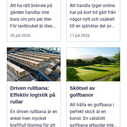
hemtextil
Att ha rätt bränsle på
Att handla tyger online
gården handlar inte
har på kort tid gått från
bara om pris per liter.
något nytt och osäkert
För lantbruket är diesel
till en självklar del av
en förut...
må...
30 juli 2026
17 juli 2026
Driven rullbana:
Skötsel av
Effektiv logistik på
golfbanor
rullar
Att hålla en golfbana i
En driven rullbana är en
perfekt skick är en
enkel men mycket
konst. En välskött
kraftfull lösning för att
golfbana erbjuder inte