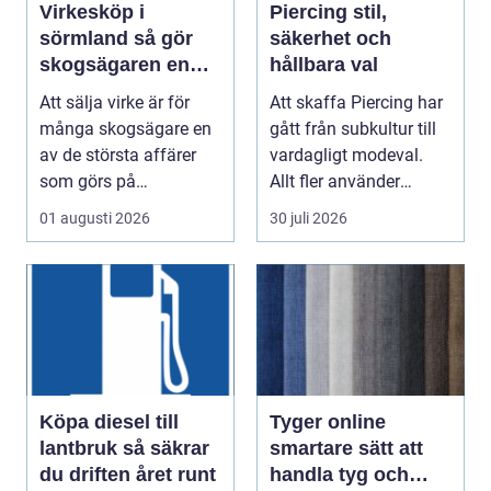
Virkesköp i
Piercing stil,
sörmland så gör
säkerhet och
skogsägaren en
hållbara val
trygg och lönsam
Att sälja virke är för
Att skaffa Piercing har
affär
många skogsägare en
gått från subkultur till
av de största affärer
vardagligt modeval.
som görs på
Allt fler använder
fastigheten. Samtidigt
piercade smy...
01 augusti 2026
30 juli 2026
...
Köpa diesel till
Tyger online
lantbruk så säkrar
smartare sätt att
du driften året runt
handla tyg och