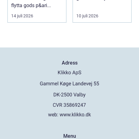
flytta gods p&ari...
bara en enastå...
14 juli 2026
10 juli 2026
Adress
web:
www.klikko.dk
Menu