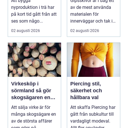
Att bygga
Gipsskivor är i dag ett
nyproduktion i trä har
av de mest använda
på kort tid gått från att
materialen för
ses som någo...
innerväggar och tak i
både bostäder och of...
02 augusti 2026
02 augusti 2026
Virkesköp i
Piercing stil,
sörmland så gör
säkerhet och
skogsägaren en
hållbara val
trygg och lönsam
Att sälja virke är för
Att skaffa Piercing har
affär
många skogsägare en
gått från subkultur till
av de största affärer
vardagligt modeval.
som görs på
Allt fler använder