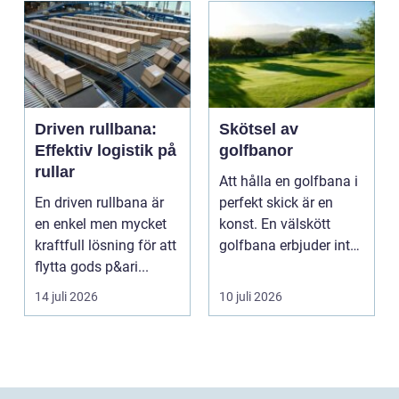
Driven rullbana:
Skötsel av
Effektiv logistik på
golfbanor
rullar
Att hålla en golfbana i
En driven rullbana är
perfekt skick är en
en enkel men mycket
konst. En välskött
kraftfull lösning för att
golfbana erbjuder inte
flytta gods p&ari...
bara en enastå...
14 juli 2026
10 juli 2026