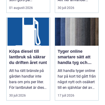
fastigheten. Samtidigt
piercade smy...
01 augusti 2026
30 juli 2026
...
Köpa diesel till
Tyger online
lantbruk så säkrar
smartare sätt att
du driften året runt
handla tyg och
hemtextil
Att ha rätt bränsle på
Att handla tyger online
gården handlar inte
har på kort tid gått från
bara om pris per liter.
något nytt och osäkert
För lantbruket är diesel
till en självklar del av
en förut...
må...
30 juli 2026
17 juli 2026