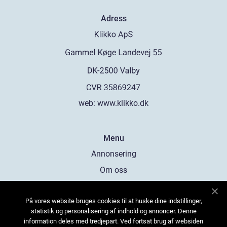
Adress
web:
www.klikko.dk
Menu
Annonsering
Om oss
Cookies
På vores website bruges cookies til at huske dine indstillinger,
Kontakta oss
statistik og personalisering af indhold og annoncer. Denne
Sitemap
information deles med tredjepart. Ved fortsat brug af websiden