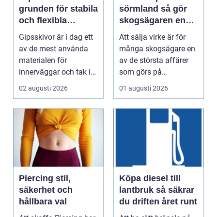
grunden för stabila
sörmland så gör
och flexibla
skogsägaren en
innerväggar
trygg och lönsam
Gipsskivor är i dag ett
Att sälja virke är för
affär
av de mest använda
många skogsägare en
materialen för
av de största affärer
innerväggar och tak i
som görs på
både bostäder och of...
fastigheten. Samtidigt
02 augusti 2026
01 augusti 2026
...
Piercing stil,
Köpa diesel till
säkerhet och
lantbruk så säkrar
hållbara val
du driften året runt