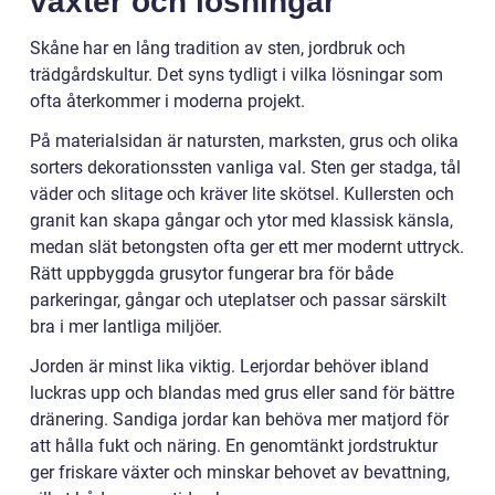
växter och lösningar
Skåne har en lång tradition av sten, jordbruk och
trädgårdskultur. Det syns tydligt i vilka lösningar som
ofta återkommer i moderna projekt.
På materialsidan är natursten, marksten, grus och olika
sorters dekorationssten vanliga val. Sten ger stadga, tål
väder och slitage och kräver lite skötsel. Kullersten och
granit kan skapa gångar och ytor med klassisk känsla,
medan slät betongsten ofta ger ett mer modernt uttryck.
Rätt uppbyggda grusytor fungerar bra för både
parkeringar, gångar och uteplatser och passar särskilt
bra i mer lantliga miljöer.
Jorden är minst lika viktig. Lerjordar behöver ibland
luckras upp och blandas med grus eller sand för bättre
dränering. Sandiga jordar kan behöva mer matjord för
att hålla fukt och näring. En genomtänkt jordstruktur
ger friskare växter och minskar behovet av bevattning,