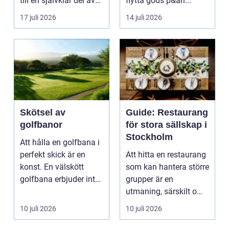
till en självklar del av
flytta gods p&ari...
må...
17 juli 2026
14 juli 2026
Skötsel av
Guide: Restaurang
golfbanor
för stora sällskap i
Stockholm
Att hålla en golfbana i
perfekt skick är en
Att hitta en restaurang
konst. En välskött
som kan hantera större
golfbana erbjuder inte
grupper är en
bara en enastå...
utmaning, särskilt om
ma...
10 juli 2026
10 juli 2026