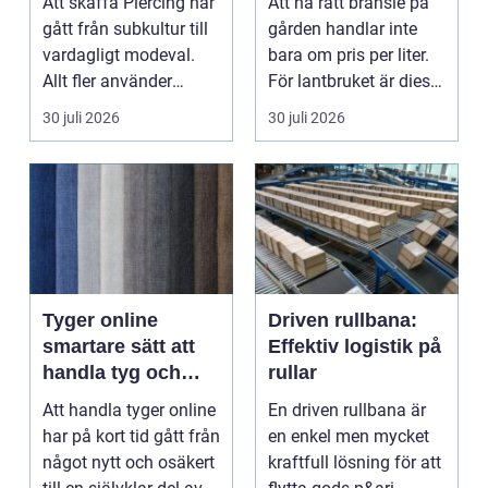
Att skaffa Piercing har
Att ha rätt bränsle på
gått från subkultur till
gården handlar inte
vardagligt modeval.
bara om pris per liter.
Allt fler använder
För lantbruket är diesel
piercade smy...
en förut...
30 juli 2026
30 juli 2026
Tyger online
Driven rullbana:
smartare sätt att
Effektiv logistik på
handla tyg och
rullar
hemtextil
Att handla tyger online
En driven rullbana är
har på kort tid gått från
en enkel men mycket
något nytt och osäkert
kraftfull lösning för att