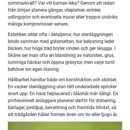
sommarkväll? Var vill barnen leka? Genom att redan
från början planera gångar, uteplatser, entréer,
odlingsytor och eventuella murar eller trappor undviks
många kompromisser senare.
Estetiken sitter ofta i detaljerna: hur stenläggningen
binds samman med gräsmattan, hur belysning leder
blicken, hur höga träd bryter vinden och ger skugga. I
Skåne ser man ofta en blandning av natursten, grus,
lummiga häckar och öppna gräsytor, men varje tomt
behöver sin egen lösning.
Hållbarhet handlar både om konstruktion och skötsel.
En vacker stenläggning utan rätt underarbete spricker
snart upp. En häck felplacerad i blåshål mår dåligt. En
professionell anläggare planerar därför för dränering,
bärlager, jorddjup, bevattning och framtida tillväxt, så
att trädgården håller formen även om tio eller tjugo år.