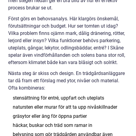
men stegen nedan ger en bra bild av hur en effektiv
process brukar se ut.
Först görs en behovsanalys. Här klargörs önskemål,
förutsättningar och budget. Hur ser tomten ut idag?
Vilka problem finns ojämn mark, dålig dränering, rötter,
lerjord eller insyn? Vilka funktioner behövs parkering,
uteplats, gångar, lekytor, odlingsbäddar, entré? I Skåne
spelar även vindförhållanden och solens bana stor roll,
eftersom klimatet både kan vara blåsigt och solrikt.
Nästa steg är skiss och design. En trädgårdsanläggare
tar då fram ett förslag med ytor, nivåer och material.
Ofta kombineras:
stensättning för entré, uppfart och uteplats
natursten eller murar för att ta upp nivåskillnader
gräsytor eller äng för öppna partier
häckar, buskar och träd som ramar in
belysning som gör trädgården användbar även