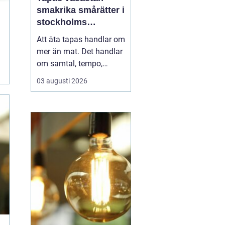
smakrika smårätter i
stockholms
vardagsrum
Att äta tapas handlar om
mer än mat. Det handlar
om samtal, tempo,
ljudnivå och känslan av
03 augusti 2026
att tiden kan få stanna
en stund. I Vasastan har
tapas blivit ett naturligt
inslag i kvarterslivet, där
barer och restauranger
blandas med små
butiker och bost...