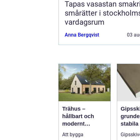
Tapas vasastan smakrika
smårätter i stockholm
vardagsrum
Anna Bergqvist
03 au
Trähus –
Gipssk
hållbart och
grunde
modernt
stabila
byggande för
flexibla
Att bygga
Gipsskiv
framtiden
innerv