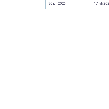
lantbruket är diesel
en självk
30 juli 2026
17 juli 20
en förut...
må...