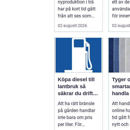
nyproduktion i trä
ett av d
har på kort tid gått
använda
från att ses som
för inne
någo...
tak i bå
02 augusti 2026
02 august
och of...
Köpa diesel till
Tyger o
lantbruk så
smartar
säkrar du driften
handla
året runt
hemtext
Att ha rätt bränsle
Att hand
på gården handlar
online ha
inte bara om pris
tid gått 
per liter. För
nytt och 