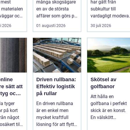
e mest
många skogsägare
har gått från
 materialen
en av de största
subkultur till
rväggar och
affärer som görs på
vardagligt modeval
de bostäder
fastigheten.
Allt fler använder
i 2026
01 augusti 2026
30 juli 2026
Samtidigt ...
piercade smy...
nline
Driven rullbana:
Skötsel av
e sätt att
Effektiv logistik
golfbanor
 tyg och
på rullar
Att hålla en
il
la tyger
En driven rullbana
golfbana i perfekt
r på kort
är en enkel men
skick är en konst.
från något
mycket kraftfull
En välskött
osäkert till
lösning för att flytta
golfbana erbjuder