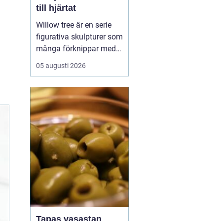
till hjärtat
Willow tree är en serie
figurativa skulpturer som
många förknippar med
stillhet, tröst och kärlek.
05 augusti 2026
Den som ser en figur
första gången lägger
ofta märke till
enkelheten. Inga
ansikten, inga starka
färger, bara mjuka linjer
och en kropp som lutar
sig f...
Tapas vasastan