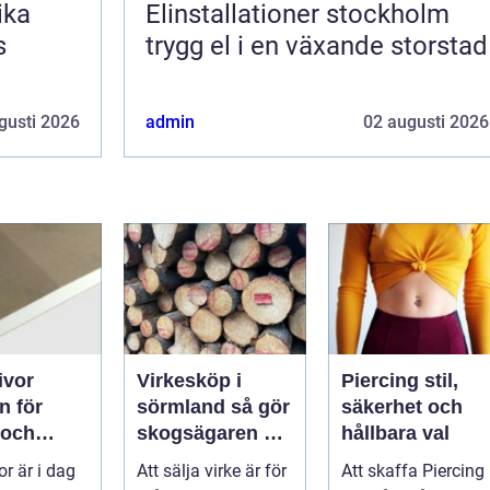
Elinstallationer stockholm
s
trygg el i en växande storstad
gusti 2026
admin
02 augusti 2026
ivor
Virkesköp i
Piercing stil,
n för
sörmland så gör
säkerhet och
 och
skogsägaren en
hållbara val
trygg och
or är i dag
Att sälja virke är för
Att skaffa Piercing
äggar
lönsam affär