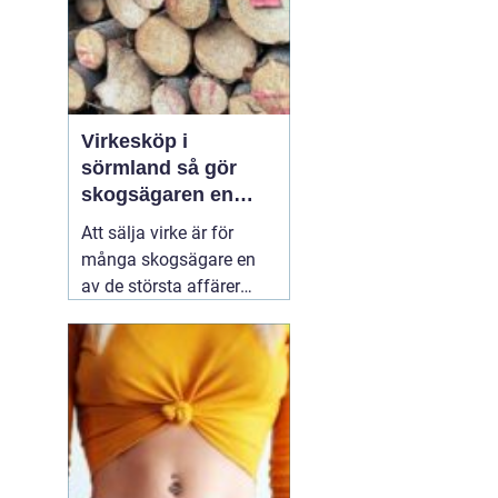
Virkesköp i
sörmland så gör
skogsägaren en
trygg och lönsam
Att sälja virke är för
affär
många skogsägare en
av de största affärer
som görs på fastigheten.
Samtidigt är marknaden
rörlig, reglerna många
och alternativen fler än
någonsin. Den som vill
lyckas
01 augusti 2026