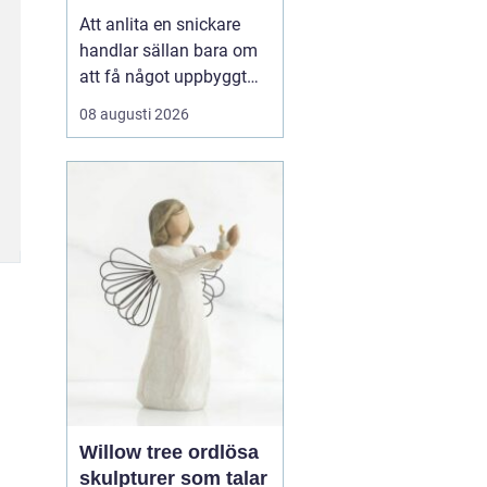
hantverkare för ditt
Att anlita en snickare
projekt
handlar sällan bara om
att få något uppbyggt
eller lagat. För många
08 augusti 2026
handlar det om att våga
ta tag i hemmet,
förverkliga idéer och
skapa miljöer som
fungerar i vardagen, å...
Willow tree ordlösa
skulpturer som talar