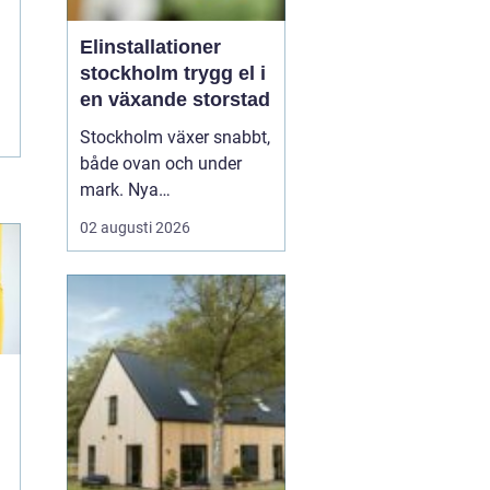
Elinstallationer
stockholm trygg el i
en växande storstad
Stockholm växer snabbt,
både ovan och under
mark. Nya
bostadsområden tar
02 augusti 2026
form, äldre fastigheter
rustas upp och kraven
på hållbara lösningar blir
allt högre. Mitt i den
utvecklingen spelar
elinstallationer en
avgörande roll. En
genomtänkt elinstallat...