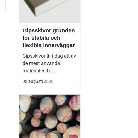
Gipsskivor grunden
för stabila och
flexibla innerväggar
Gipsskivor är i dag ett av
de mest använda
materialen för
innerväggar och tak i
02 augusti 2026
både bostäder och
offentliga byggnader. De
skapar släta ytor, är
enkla att anpassa och
går att kombinera med
krav på ljud, brand och
fukt. I modern
byggproduktion ses de ...