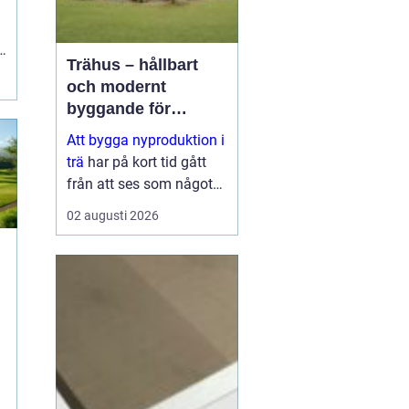
.
Trähus – hållbart
och modernt
byggande för
framtiden
Att bygga nyproduktion i
trä
har på kort tid gått
från att ses som något
traditionellt till att bli ett
02 augusti 2026
av de mest moderna
s&aum...