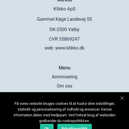
web:
www.klikko.dk
Menu
Annonsering
Om oss
Cookies
På vores website bruges cookies til at huske dine indstillinger,
Kontakta oss
statistik og personalisering af indhold og annoncer. Denne
Sitemap
information deles med tredjepart. Ved fortsat brug af websiden
godkender du cookiepolitikken.
Ok
Privatlivspolitik