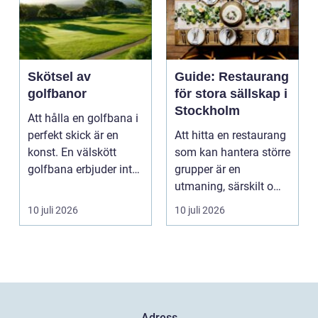
Skötsel av
Guide: Restaurang
golfbanor
för stora sällskap i
Stockholm
Att hålla en golfbana i
perfekt skick är en
Att hitta en restaurang
konst. En välskött
som kan hantera större
golfbana erbjuder inte
grupper är en
bara en enastå...
utmaning, särskilt om
ma...
10 juli 2026
10 juli 2026
Adress