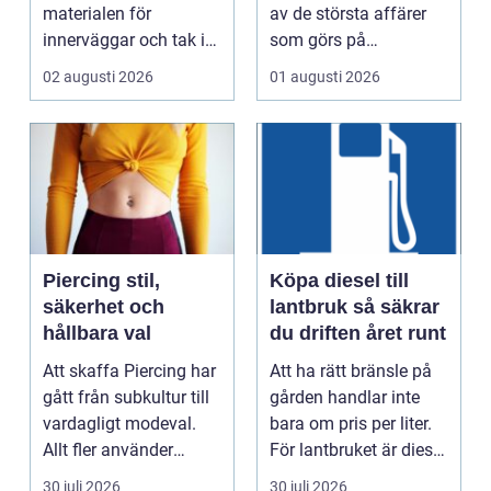
materialen för
av de största affärer
innerväggar och tak i
som görs på
både bostäder och of...
fastigheten. Samtidigt
02 augusti 2026
01 augusti 2026
...
Piercing stil,
Köpa diesel till
säkerhet och
lantbruk så säkrar
hållbara val
du driften året runt
Att skaffa Piercing har
Att ha rätt bränsle på
gått från subkultur till
gården handlar inte
vardagligt modeval.
bara om pris per liter.
Allt fler använder
För lantbruket är diesel
piercade smy...
en förut...
30 juli 2026
30 juli 2026