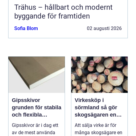
Trähus – hållbart och modernt
byggande för framtiden
Sofia Blom
02 augusti 2026
Gipsskivor
Virkesköp i
grunden för stabila
sörmland så gör
och flexibla
skogsägaren en
innerväggar
trygg och lönsam
Gipsskivor är i dag ett
Att sälja virke är för
affär
av de mest använda
många skogsägare en