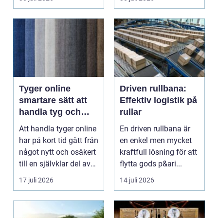
Tyger online
Driven rullbana:
smartare sätt att
Effektiv logistik på
handla tyg och
rullar
hemtextil
Att handla tyger online
En driven rullbana är
har på kort tid gått från
en enkel men mycket
något nytt och osäkert
kraftfull lösning för att
till en självklar del av
flytta gods p&ari...
må...
17 juli 2026
14 juli 2026